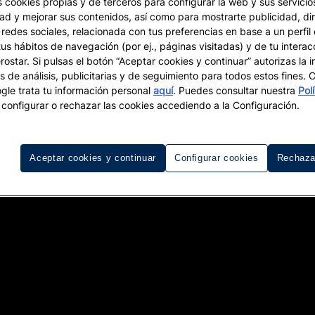
s cookies propias y de terceros para configurar la web y sus servicios
dad y mejorar sus contenidos, así como para mostrarte publicidad, di
 redes sociales, relacionada con tus preferencias en base a un perfil
tus hábitos de navegación (por ej., páginas visitadas) y de tu interac
ostar. Si pulsas el botón “Aceptar cookies y continuar” autorizas la i
s de análisis, publicitarias y de seguimiento para todos estos fines.
le trata tu información personal
aquí
. Puedes consultar nuestra
Pol
configurar o rechazar las cookies accediendo a la Configuración.
Aceptar cookies y continuar
Configurar cookies
Rechaza