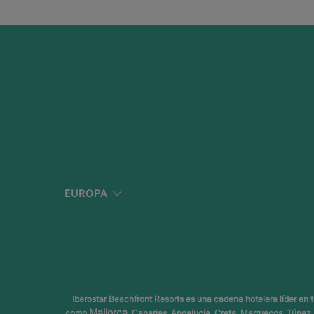
EUROPA
Iberostar Beachfront Resorts es una cadena hotelera líder en
Mallorca
como
, Canarias, Andalucía, Creta, Marruecos, Túne