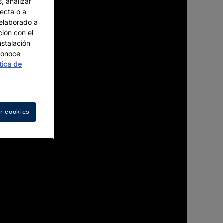
, analizar
recta o a
 elaborado a
ción con el
nstalación
 Conoce
ítica de
r cookies