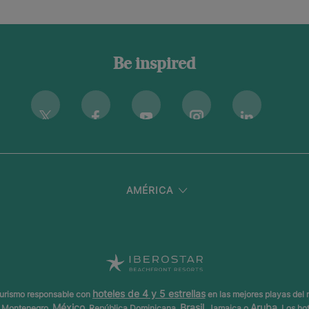
Be inspired
Instagram
Twitter
Facebook
Youtube
Linkedin
AMÉRICA
hoteles de 4 y 5 estrellas
 turismo responsable con
en las mejores playas del
México
Brasil
Aruba
z, Montenegro,
, República Dominicana,
, Jamaica o
. Los ho