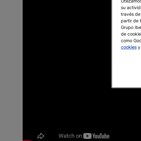
Utilizamo
su activi
través de
partir de 
Grupo Iber
de cookie
como Goog
cookies
y 