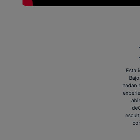
Esta i
Bajo
nadan e
experie
abi
deC
escult
con