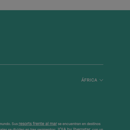
ÁFRICA
resorts frente al mar
 mundo. Sus
se encuentran en destinos
JOIA by Iberostar
teles se dividen en tres segmentos:
, con un