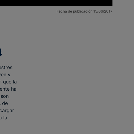
Fecha de publicación 15/06/2017
a
estres.
ven y
 que la
mente ha
ason
s de
 cargar
a la