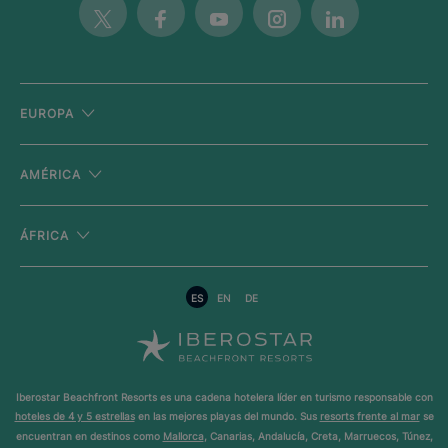
Twitter
Facebook
Youtube
Instagram
Linkedin
EUROPA
AMÉRICA
ÁFRICA
ES
EN
DE
Iberostar Beachfront Resorts es una cadena hotelera líder en turismo responsable con
hoteles de 4 y 5 estrellas
en las mejores playas del mundo. Sus
resorts frente al mar
se
encuentran en destinos como
Mallorca
, Canarias, Andalucía, Creta, Marruecos, Túnez,