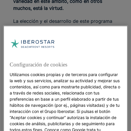
variedad en este ámbito, como en otros
muchos, está la virtud.
La elección y el desarrollo de este programa
se basa en la
teoría de las inteligencias
múltiples de Howard Gardner,
doctor y
profesor en Psicología y Ciencias de la
Educación que en los años 80 revolucionó su
campo asegurando que la mente infantil es la
suma de diferentes habilidades más allá de la
Configuración de cookies
lógica matemática y la lingüística, las que más
Utilizamos cookies propias y de terceros para configurar
se desarrollan en el colegio.
Star Camp se
la web y sus servicios, analizar su actividad y mejorar sus
centra en
potenciar la empatía, las
contenidos, así como para mostrarte publicidad, directa o
interactuaciones, el conocimiento de uno
a través de redes sociales, relacionada con tus
mismo, el baile y el movimiento, el respeto y
preferencias en base a un perfil elaborado a partir de tus
conocimiento del medio ambiente, y la
hábitos de navegación (por ej., páginas visitadas) y de tu
interacción con el Grupo Iberostar. Si pulsas el botón
orientación para que los más pequeños
“Aceptar cookies y continuar” autorizas la instalación de
descubran y trabajen el resto de las
cookies de análisis, publicitarias y de seguimiento para
inteligencias.
todos estos fines. Conoce como Google trata tu