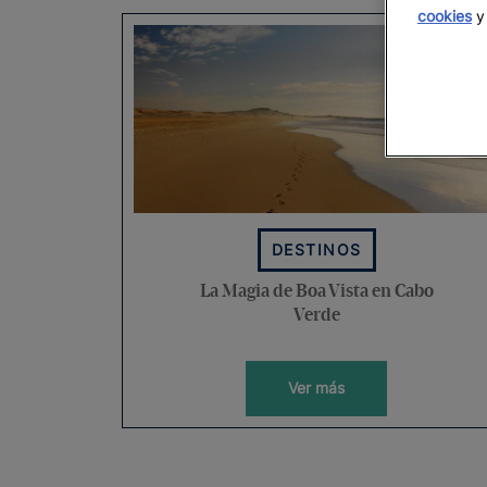
cookies
y 
DESTINOS
La Magia de Boa Vista en Cabo
Verde
Ver más