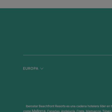
EUROPA
Iberostar Beachfront Resorts es una cadena hotelera líder en
Mallorca
como
, Canarias, Andalucía, Creta, Marruecos, Túne