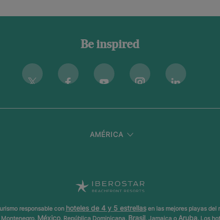
Be inspired
Instagram
Twitter
Facebook
Youtube
Linkedin
AMÉRICA
hoteles de 4 y 5 estrellas
 turismo responsable con
en las mejores playas del
México
Brasil
Aruba
z, Montenegro,
, República Dominicana,
, Jamaica o
. Los ho