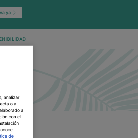
va ya
ENIBILIDAD
, analizar
recta o a
 elaborado a
ción con el
nstalación
 Conoce
ítica de