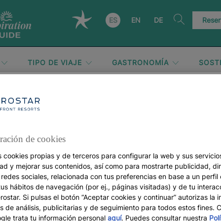
ES
EN
DE
Reser
TIPO DE VIAJE
GASTRONOMÍA
SOST
África
ración de cookies
s cookies propias y de terceros para configurar la web y sus servicios
dad y mejorar sus contenidos, así como para mostrarte publicidad, di
 redes sociales, relacionada con tus preferencias en base a un perfil
tus hábitos de navegación (por ej., páginas visitadas) y de tu interac
ostar. Si pulsas el botón “Aceptar cookies y continuar” autorizas la i
s de análisis, publicitarias y de seguimiento para todos estos fines.
le trata tu información personal
aquí
. Puedes consultar nuestra
Pol