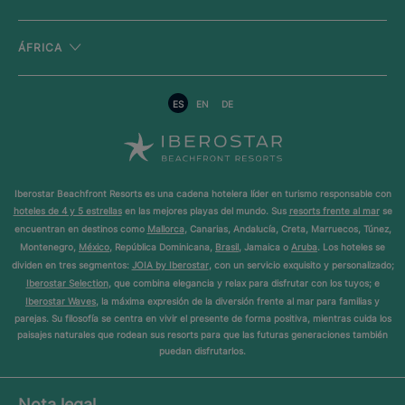
ÁFRICA
ES
EN
DE
Iberostar Beachfront Resorts es una cadena hotelera líder en turismo responsable con
hoteles de 4 y 5 estrellas
en las mejores playas del mundo. Sus
resorts frente al mar
se
encuentran en destinos como
Mallorca
, Canarias, Andalucía, Creta, Marruecos, Túnez,
Montenegro,
México
, República Dominicana,
Brasil
, Jamaica o
Aruba
. Los hoteles se
dividen en tres segmentos:
JOIA by Iberostar
, con un servicio exquisito y personalizado;
Iberostar Selection
, que combina elegancia y relax para disfrutar con los tuyos; e
Iberostar Waves
, la máxima expresión de la diversión frente al mar para familias y
parejas. Su filosofía se centra en vivir el presente de forma positiva, mientras cuida los
paisajes naturales que rodean sus resorts para que las futuras generaciones también
puedan disfrutarlos.
Nota legal