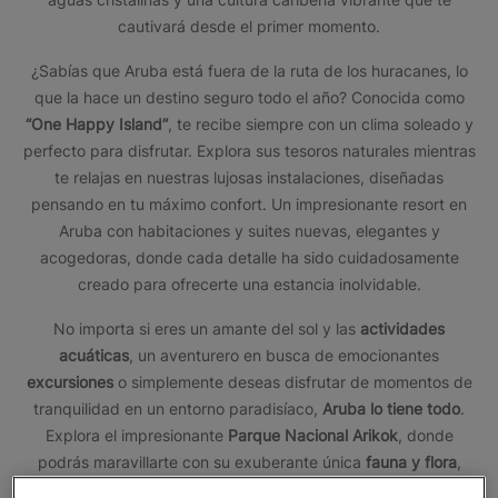
cautivará desde el primer momento.
¿Sabías que Aruba está fuera de la ruta de los huracanes, lo
que la hace un destino seguro todo el año? Conocida como
“One Happy Island”
, te recibe siempre con un clima soleado y
perfecto para disfrutar. Explora sus tesoros naturales mientras
te relajas en nuestras lujosas instalaciones, diseñadas
pensando en tu máximo confort. Un impresionante resort en
Aruba con habitaciones y suites nuevas, elegantes y
acogedoras, donde cada detalle ha sido cuidadosamente
creado para ofrecerte una estancia inolvidable.
No importa si eres un amante del sol y las
actividades
acuáticas
, un aventurero en busca de emocionantes
excursiones
o simplemente deseas disfrutar de momentos de
tranquilidad en un entorno paradisíaco,
Aruba lo tiene todo
.
Explora el impresionante
Parque Nacional Arikok
, donde
podrás maravillarte con su exuberante única
fauna y flora
,
sumérgete en el fascinante mundo submarino con actividades