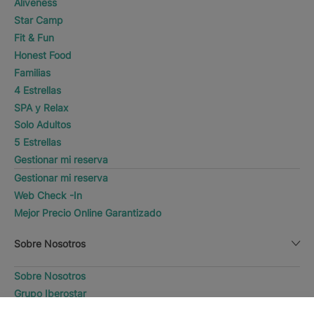
Aliveness
Star Camp
Fit & Fun
Honest Food
Familias
4 Estrellas
SPA y Relax
Solo Adultos
5 Estrellas
Gestionar mi reserva
Gestionar mi reserva
Web Check -In
Mejor Precio Online Garantizado
Sobre Nosotros
Sobre Nosotros
Grupo Iberostar
Iberostate