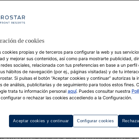
ración de cookies
s cookies propias y de terceros para configurar la web y sus servicios
dad y mejorar sus contenidos, así como para mostrarte publicidad, di
 redes sociales, relacionada con tus preferencias en base a un perfil
tus hábitos de navegación (por ej., páginas visitadas) y de tu interac
ostar. Si pulsas el botón “Aceptar cookies y continuar” autorizas la i
s de análisis, publicitarias y de seguimiento para todos estos fines.
le trata tu información personal
aquí
. Puedes consultar nuestra
Pol
configurar o rechazar las cookies accediendo a la Configuración.
berostar en Mallorca y disfruta de
Aceptar cookies y continuar
Configurar cookies
Rechaza
sita presentación. Conocida popularmente como la
isla de 
as 3.625 km2 de superficie, este rincón privilegiado del ar