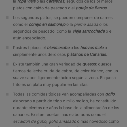
la
ropa vieja
o las
c
arajacas
, seguidos de los primeros
platos con caldo de pescado o el
potaje de Berros
.
Los segundos platos, se pueden componer de carnes
como el
conejo en salmorejo
o la
pierna asada
o los
segundos de pescado, como la
vieja sancochada
o el
atún encebollado.
Postres típicos: el
bienmesabe
o los
huevos mole
o
simplemente unos deliciosos
plátanos
de Canarias
.
Existe también una gran variedad de
quesos
: quesos
tiernos de leche cruda de cabra, de color blanco, con un
suave sabor, ligeramente ácido según la zona. El queso
frito es un plato muy popular en las islas.
Todas las comidas típicas van acompañadas con
gofio
,
elaborado a partir de trigo o millo molido, ha constituido
durante cientos de años la base de la alimentación de los
canarios. Existen recetas más elaboradas como el
escaldón de gofio
,
gofio amasado
o más novedoso como