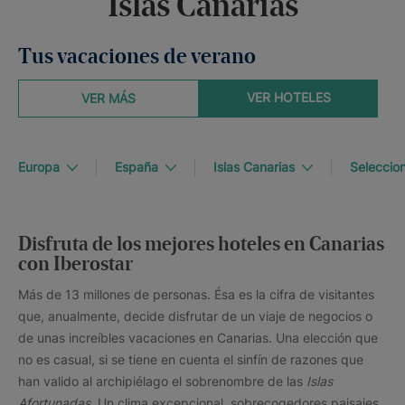
Islas Canarias
Tus vacaciones de verano
VER HOTELES
VER MÁS
Europa
España
Islas Canarias
Seleccion
Disfruta de los mejores hoteles en Canarias
con Iberostar
Más de 13 millones de personas. Ésa es la cifra de visitantes
que, anualmente, decide disfrutar de un viaje de negocios o
de unas increíbles vacaciones en Canarias. Una elección que
no es casual, si se tiene en cuenta el sinfín de razones que
han valido al archipiélago el sobrenombre de las
Islas
Afortunadas.
Un clima excepcional, sobrecogedores paisajes