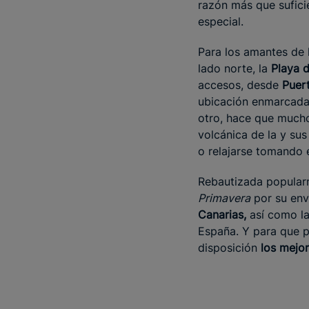
razón más que sufici
especial.
Para los amantes de 
lado norte, la
Playa d
accesos, desde
Puert
ubicación enmarcada 
otro, hace que mucho
volcánica de la y sus
o relajarse tomando e
Rebautizada popula
Primavera
por su envi
Canarias,
así como l
España. Y para que p
disposición
los mejo