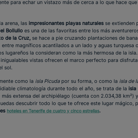
ente para echar un vistazo más de cerca a lo que hace que 
la arena, las
impresionantes playas naturales
se extienden po
el Bollullo
es una de las favoritas entre los más aventurero
o de la Cruz,
se hace a pie cruzando plantaciones de ban
entre magníficos acantilados a un lado y aguas turquesa c
s lugareños la consideran como la más hermosa de la isla.
 inigualables vistas ofrecen el marco perfecto para disfruta
l sol.
rmente como la
isla Picuda
por su forma, o como la
isla de 
diable climatología durante todo el año, se trata de la
isla
a más extensa del archipiélago (cuenta con 2.034,38 km²) 
uedas descubrir todo lo que te ofrece este lugar mágico,
res
.
hoteles en Tenerife de cuatro y cinco estrellas