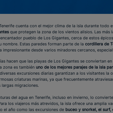
enerife cuenta con el mejor clima de la isla durante todo e
antes
que protegen la zona de los vientos alisios. Las más l
l encantador pueblo de Los Gigantes, cerca de estos épico
u nombre. Estas paredes forman parte de la
cordillera de T
ta impresionante desde varios miradores cercanos, especial
días hacen que las playas de Los Gigantes se conviertan e
 la zona es también
uno de los mejores parajes de la isla pa
diversas excursiones diarias garantizan a los visitantes la 
rmosas criaturas marinas, ya que frecuentemente atraviesa
s largas migraciones.
uras del agua en Tenerife, incluso en invierno, lo conviert
Para los viajeros más atrevidos, la isla ofrece una amplia v
do el año como las excursiones de
buceo y snorkel, el surf, 