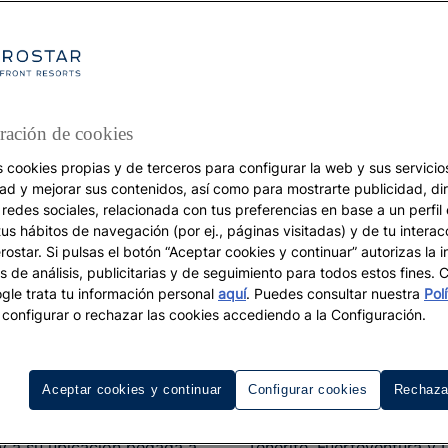
ración de cookies
s cookies propias y de terceros para configurar la web y sus servicios
DESTINOS
dad y mejorar sus contenidos, así como para mostrarte publicidad, di
 redes sociales, relacionada con tus preferencias en base a un perfil
Turismo en invierno
tus hábitos de navegación (por ej., páginas visitadas) y de tu interac
or qué las Islas Canari
ostar. Si pulsas el botón “Aceptar cookies y continuar” autorizas la i
s de análisis, publicitarias y de seguimiento para todos estos fines.
ienen el mejor invier
le trata tu información personal
aquí
. Puedes consultar nuestra
Pol
configurar o rechazar las cookies accediendo a la Configuración.
oreno y juega con las olas este invierno mientras disfruta
Islas Canarias en España
Aceptar cookies y continuar
Configurar cookies
Rechaza
y a su ubicación pegada a
Tenerife, Fuerteventura y 