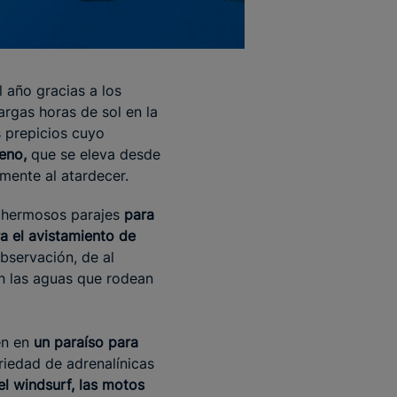
l año gracias a los
argas horas de sol en la
s prepicios cuyo
eno,
que se eleva desde
mente al atardecer.
n hermosos parajes
para
ra el avistamiento de
observación, de al
n las aguas que rodean
en en
un paraíso para
ariedad de adrenalínicas
el windsurf, las motos