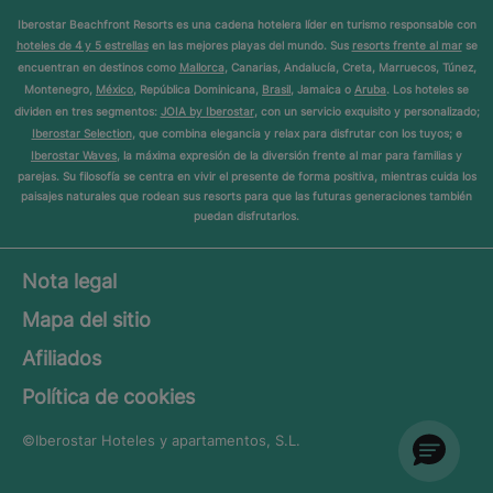
Iberostar Beachfront Resorts es una cadena hotelera líder en turismo responsable con
hoteles de 4 y 5 estrellas
en las mejores playas del mundo. Sus
resorts frente al mar
se
encuentran en destinos como
Mallorca
, Canarias, Andalucía, Creta, Marruecos, Túnez,
Montenegro,
México
, República Dominicana,
Brasil
, Jamaica o
Aruba
. Los hoteles se
dividen en tres segmentos:
JOIA by Iberostar
, con un servicio exquisito y personalizado;
Iberostar Selection
, que combina elegancia y relax para disfrutar con los tuyos; e
Iberostar Waves
, la máxima expresión de la diversión frente al mar para familias y
parejas. Su filosofía se centra en vivir el presente de forma positiva, mientras cuida los
paisajes naturales que rodean sus resorts para que las futuras generaciones también
puedan disfrutarlos.
Nota legal
Mapa del sitio
Afiliados
Política de cookies
©Iberostar
Hoteles y apartamentos, S.L.