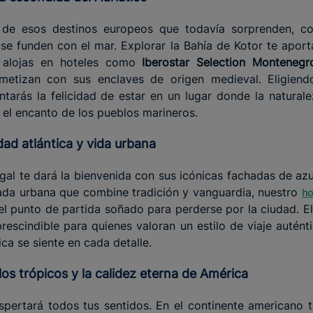
de esos destinos europeos que todavía sorprenden, con
e funden con el mar. Explorar la Bahía de Kotor te apor
e alojas en hoteles como
Iberostar Selection Montenegr
metizan con sus enclaves de origen medieval. Eligien
ntarás la felicidad de estar en un lugar donde la natura
 el encanto de los pueblos marineros.
idad atlántica y vida urbana
gal te dará la bienvenida con sus icónicas fachadas de azu
ada urbana que combine tradición y vanguardia, nuestro
ho
 el punto de partida soñado para perderse por la ciudad. El
escindible para quienes valoran un estilo de viaje autént
ica se siente en cada detalle.
los trópicos y
la calidez
eterna de América
spertará todos tus sentidos. En el continente americano 