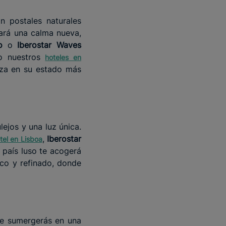
 postales naturales
tará una calma nueva,
o
o
Iberostar Waves
do nuestros
hoteles en
leza en su estado más
lejos y una luz única.
,
Iberostar
tel en Lisboa
 país luso te acogerá
ico y refinado, donde
te sumergerás en una