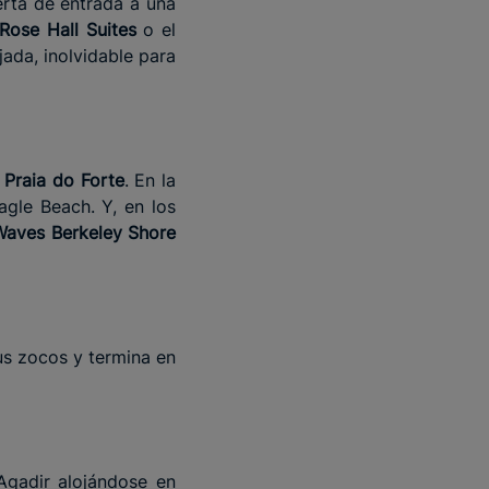
rta de entrada a una
 Rose Hall Suites
o el
ada, inolvidable para
 Praia do Forte
. En la
agle Beach. Y, en los
Waves Berkeley Shore
us zocos y termina en
Agadir alojándose en