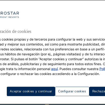
Jamaica en pareja: flechazo a
primera vista
ración de cookies
Cascadas naturales, travesías en balsas de
bambú, interminables playas, una aldea
s cookies propias y de terceros para configurar la web y sus servicios
rasta...
dad y mejorar sus contenidos, así como para mostrarte publicidad, di
 redes sociales, relacionada con tus preferencias en base a un perfil
tus hábitos de navegación (por ej., páginas visitadas) y de tu interac
ostar. Si pulsas el botón “Aceptar cookies y continuar” autorizas la i
Leer más
s de análisis, publicitarias y de seguimiento para todos estos fines.
le trata tu información personal
aquí
. Puedes consultar nuestra
Pol
configurar o rechazar las cookies accediendo a la Configuración.
Aceptar cookies y continuar
Configurar cookies
Rechaza