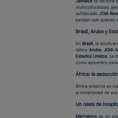
Jamaica
te recibirá 
multiculturalidad ge
sofisticado
JOIA Rose
parejas que quieren 
Brasil, Aruba y Es
En
Brasil
, la biodive
idílica
Aruba
,
JOIA A
Estados Unidos
, se 
como epicentro para 
África:
l
a seducción
África propicia un v
la inmensidad de sus
Un oasis de hospi
Marruecos
es un por