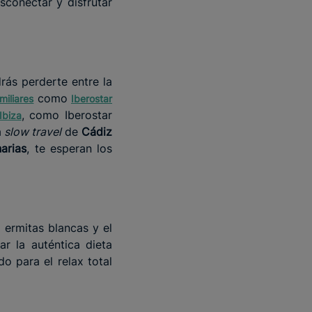
sconectar y disfrutar
ás perderte entre la
como
miliares
Iberostar
, como Iberostar
Ibiza
a
slow travel
de
Cádiz
arias
, te esperan los
e ermitas blancas y el
r la auténtica dieta
do para el relax total