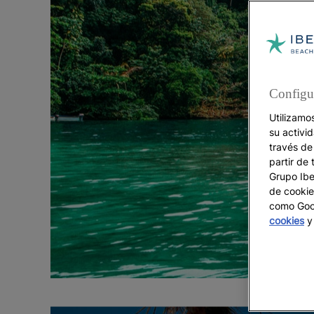
Configu
Utilizamo
su activi
través de
partir de 
Grupo Iber
de cookie
como Goog
cookies
y 