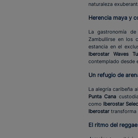
naturaleza exuberante
Herencia maya y c
La gastronomía d
Zambullirse en los 
estancia en el excl
Iberostar Waves T
contemplado desde 
Un refugio de are
La alegría caribeña 
Punta Cana
custodi
como
Iberostar Sele
Iberostar
transforma 
El ritmo del regg