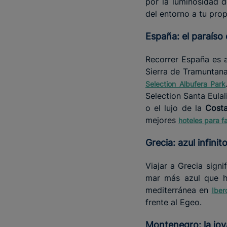
por la luminosidad d
del entorno a tu prop
España: el paraíso 
Recorrer España es a
Sierra de Tramuntana
Selection Albufera Park
Selection Santa Eulali
o el lujo de la
Costa
mejores
hoteles para fa
Grecia: azul infini
Viajar a Grecia signi
mar más azul que ha
mediterránea en
Iber
frente al Egeo.
Montenegro: la jo