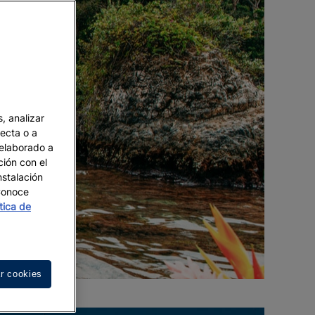
, analizar
recta o a
 elaborado a
ción con el
nstalación
 Conoce
ítica de
r cookies