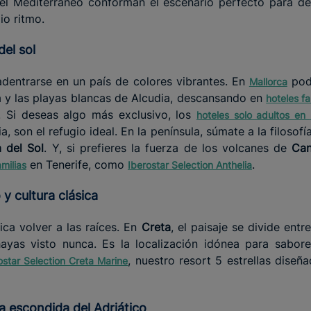
el Mediterráneo conforman el escenario perfecto para de
io ritmo.
del sol
dentrarse en un país de colores vibrantes. En
podr
Mallorca
 y las playas blancas de Alcudia, descansando en
hoteles fa
. Si deseas algo más exclusivo, los
hoteles solo adultos en
a, son el refugio ideal. En la península, súmate a la filosofí
 del Sol
. Y, si prefieres la fuerza de los volcanes de
Can
en Tenerife, como
.
milias
Iberostar Selection Anthelia
to y cultura clásica
fica volver a las raíces. En
Creta
, el paisaje se divide entr
yas visto nunca. Es la localización idónea para saborea
, nuestro resort 5 estrellas diseña
ostar Selection Creta Marine
ya escondida del Adriático