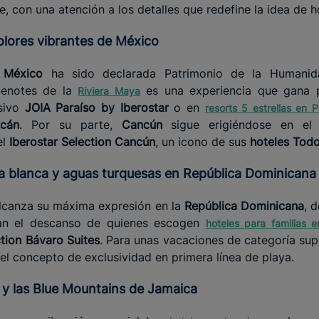
, con una atención a los detalles que redefine la idea de h
olores vibrantes de México
e
México
ha sido declarada Patrimonio de la Humani
cenotes de la
es una experiencia que gana 
Riviera Maya
usivo
JOIA Paraíso by Iberostar
o en
resorts 5 estrellas en 
ucán
. Por su parte,
Cancún
sigue erigiéndose en el 
el
Iberostar Selection Cancún
, un icono de sus
hoteles Todo
na blanca y aguas turquesas en República Dominicana
alcanza su máxima expresión en la
República Dominicana
, 
an el descanso de quienes escogen
hoteles para familias 
ction Bávaro Suites
. Para unas vacaciones de categoría sup
el concepto de exclusividad en primera línea de playa.
ae y las Blue Mountains de Jamaica