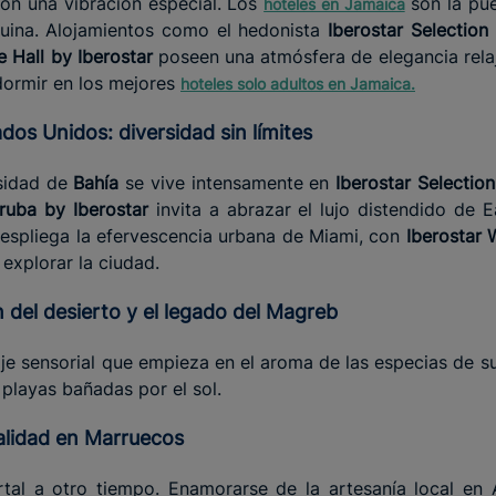
con una vibración especial. Los
son la pue
hoteles en Jamaica
nuina. Alojamientos como el hedonista
Iberostar Selection
 Hall by Iberostar
poseen una atmósfera de elegancia relaj
dormir en los mejores
hoteles solo adultos en Jamaica
.
tados Unidos: diversidad sin límites
rsidad de
Bahía
se vive intensamente en
Iberostar Selection
ruba by Iberostar
invita a abrazar el lujo distendido de E
despliega la efervescencia urbana de Miami, con
Iberostar 
explorar la ciudad.
 del desierto y el legado del Magreb
iaje sensorial que empieza en el aroma de las especias de s
 playas bañadas por el sol.
talidad en Marruecos
tal a otro tiempo. Enamorarse de la artesanía local en 