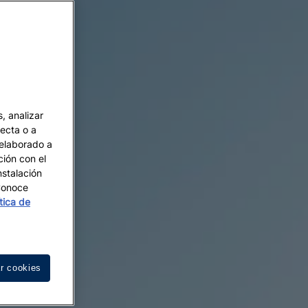
, analizar
recta o a
 elaborado a
ción con el
nstalación
 Conoce
ítica de
r cookies