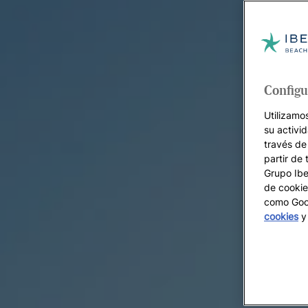
Configu
Utilizamo
su activi
través de
partir de 
Grupo Iber
de cookie
como Goog
cookies
y 