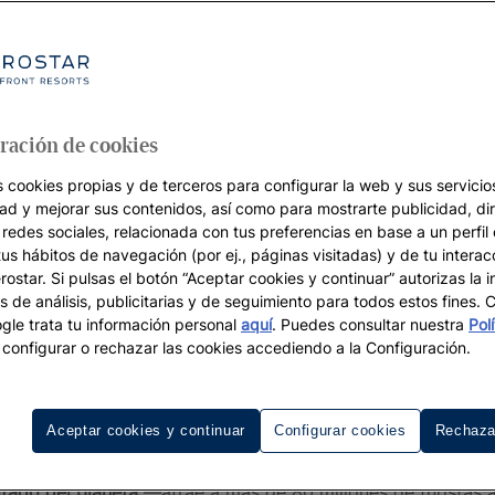
ración de cookies
s cookies propias y de terceros para configurar la web y sus servicios
dad y mejorar sus contenidos, así como para mostrarte publicidad, di
 redes sociales, relacionada con tus preferencias en base a un perfil
tus hábitos de navegación (por ej., páginas visitadas) y de tu interac
ostar. Si pulsas el botón “Aceptar cookies y continuar” autorizas la i
s de análisis, publicitarias y de seguimiento para todos estos fines.
le trata tu información personal
aquí
. Puedes consultar nuestra
Pol
configurar o rechazar las cookies accediendo a la Configuración.
eles en España con Iberostar
Aceptar cookies y continuar
Configurar cookies
Rechaza
a, cultura y gastronomía se combinan a la perfección para 
itado del planeta
—atrae a más de 80 millones de turistas 