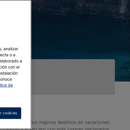
, analizar
recta o a
 elaborado a
ción con el
nstalación
 Conoce
ítica de
r cookies
ofrecer uno de los mejores destinos de vacaciones
anuales— y el tercero con más lugares declarados