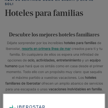
SOL!
Hoteles para familias
Descubre los mejores hoteles familiares
Déjate sorprender por los increíbles
hoteles para familias
de
Iberostar,
resorts en primera línea de mar
creados para ti y tu
familia. En cualquiera de ellos os espera una infinidad de
opciones de
ocio, actividades, entretenimiento
y un
equipo
humano
que hará que os sintáis como en casa desde el primer
momento. Todo ello con un propósito muy claro: que saquéis
el máximo partido a vuestras vacaciones. Los
hoteles
familiares de Iberostar
ofrecen un amplio abanico de servicios
para una escapada o unas
vacaciones inolvidables en familia
.
Piscinas
infantiles con
toboganes
,
parques acuáticos
y
espectáculos
de animación para todas las edades, el