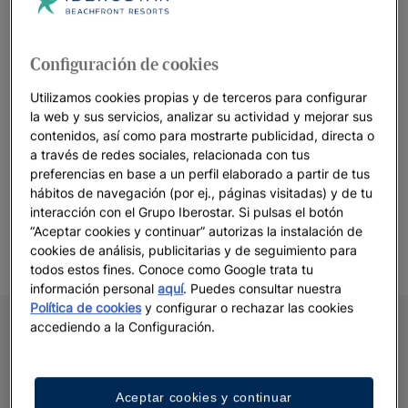
programa de
actividades para niños con Star Camp
,
habitaciones familiares comunicadas
, menú infantil… Esto es
solo una pequeña muestra de lo mucho que Iberostar Hotels &
Configuración de cookies
Resorts puede ofreceros. Y si lo que quieres es disfrutar de
una cena romántica con tu pareja o de un tratamiento en el
Utilizamos cookies propias y de terceros para configurar
la web y sus servicios, analizar su actividad y mejorar sus
spa, descubre nuestro
servicio de canguro
*. (*Servicio de
contenidos, así como para mostrarte publicidad, directa o
pago disponible en una selección de hoteles. No dudes en
a través de redes sociales, relacionada con tus
consultar su disponibilidad directamente en el hotel o a través
preferencias en base a un perfil elaborado a partir de tus
de nuestro call center)
hábitos de navegación (por ej., páginas visitadas) y de tu
interacción con el Grupo Iberostar. Si pulsas el botón
¡Bienvenidos a la familia Iberostar!
“Aceptar cookies y continuar” autorizas la instalación de
cookies de análisis, publicitarias y de seguimiento para
todos estos fines. Conoce como Google trata tu
información personal
aquí
. Puedes consultar nuestra
Política de cookies
y configurar o rechazar las cookies
accediendo a la Configuración.
Aceptar cookies y continuar