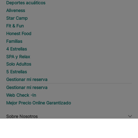
Deportes acuáticos
Aliveness
Star Camp
Fit & Fun
Honest Food
Familias
4 Estrellas
SPA y Relax
Solo Adultos
5 Estrellas
Gestionar mi reserva
Gestionar mi reserva
Web Check -In
Mejor Precio Online Garantizado
Sobre Nosotros
DESCUBRE HOTELES
Llamar
Sobre Nosotros