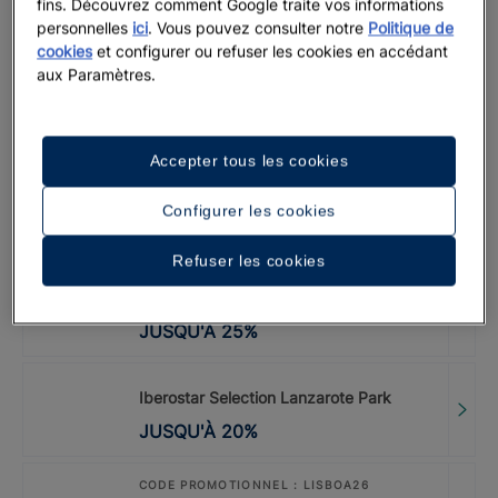
fins. Découvrez comment Google traite vos informations
Iberostar Waves Playa Gaviotas |
personnelles
ici
. Vous pouvez consulter notre
Politique de
Fuerteventura
cookies
et configurer ou refuser les cookies en accédant
JUSQU'À
20
%
aux Paramètres.
CODE PROMOTIONNEL : LASTMINUTE
Iberostar Selection Kantaoui Bay |
Accepter tous les cookies
Sousse
JUSQU'À
0
€
Configurer les cookies
Refuser les cookies
CODE PROMOTIONNEL : LASTMINUTE
Iberostar Waves Saïdia
JUSQU'À
25
%
Iberostar Selection Lanzarote Park
JUSQU'À
20
%
CODE PROMOTIONNEL : LISBOA26