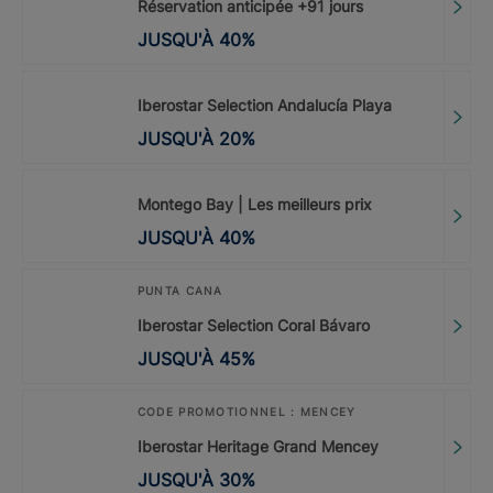
Réservation anticipée +91 jours
JUSQU'À
40
%
Iberostar Selection Andalucía Playa
JUSQU'À
20
%
Montego Bay | Les meilleurs prix
JUSQU'À
40
%
PUNTA CANA
Iberostar Selection Coral Bávaro
JUSQU'À
45
%
CODE PROMOTIONNEL : MENCEY
Iberostar Heritage Grand Mencey
JUSQU'À
30
%