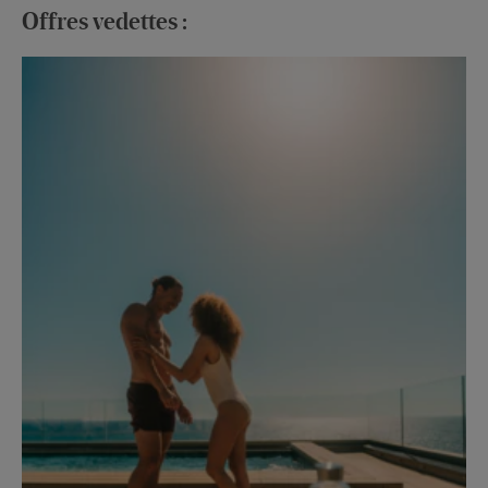
Offres vedettes :
Ju
Tun
En 