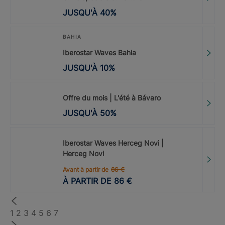
JUSQU'À
40
%
BAHIA
Iberostar Waves Bahia
JUSQU'À
10
%
Offre du mois | L'été à Bávaro
JUSQU'À
50
%
Iberostar Waves Herceg Novi |
Herceg Novi
Avant à partir de
86
€
À PARTIR DE
86
€
1
2
3
4
5
6
7