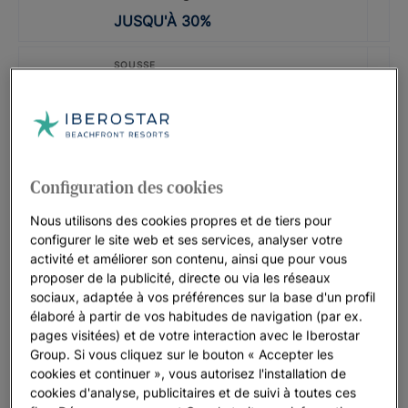
JUSQU'À
30
%
SOUSSE
Iberostar Selection Diar El Andalous
JUSQU'À
40
%
CODE PROMO : LASTMINUTE
Configuration des cookies
Iberostar Waves Mehari Djerba |
Djerba
Nous utilisons des cookies propres et de tiers pour
JUSQU'À
35
%
configurer le site web et ses services, analyser votre
activité et améliorer son contenu, ainsi que pour vous
proposer de la publicité, directe ou via les réseaux
TUNISIE
sociaux, adaptée à vos préférences sur la base d'un profil
Iberostar Selection Kuriat Palace
élaboré à partir de vos habitudes de navigation (par ex.
pages visitées) et de votre interaction avec le Iberostar
JUSQU'À
30
%
Group. Si vous cliquez sur le bouton « Accepter les
cookies et continuer », vous autorisez l'installation de
CODE PROMOTIONNEL : LASTMINUTE
cookies d'analyse, publicitaires et de suivi à toutes ces