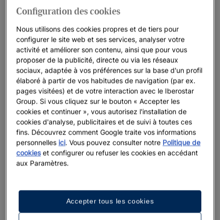
Configuration des cookies
Nous utilisons des cookies propres et de tiers pour
configurer le site web et ses services, analyser votre
activité et améliorer son contenu, ainsi que pour vous
proposer de la publicité, directe ou via les réseaux
sociaux, adaptée à vos préférences sur la base d'un profil
Ju
élaboré à partir de vos habitudes de navigation (par ex.
pages visitées) et de votre interaction avec le Iberostar
Tun
Group. Si vous cliquez sur le bouton « Accepter les
En 
cookies et continuer », vous autorisez l'installation de
cookies d'analyse, publicitaires et de suivi à toutes ces
fins. Découvrez comment Google traite vos informations
personnelles
ici
. Vous pouvez consulter notre
Politique de
Jusqu'à 30 % de réduction dans une sélection
cookies
et configurer ou refuser les cookies en accédant
d'hôtels
aux Paramètres.
Offres de dernière minute
En voir plus
Accepter tous les cookies