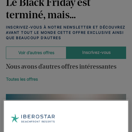
Le Black Friday est
terminé, mais...
INSCRIVEZ-VOUS À NOTRE NEWSLETTER ET DÉCOUVREZ
AVANT TOUT LE MONDE CETTE OFFRE EXCLUSIVE AINSI
QUE BEAUCOUP D’AUTRES
Inscrivez-vous
Voir d’autres offres
Nous avons d'autres offres intéressantes
Toutes les offres