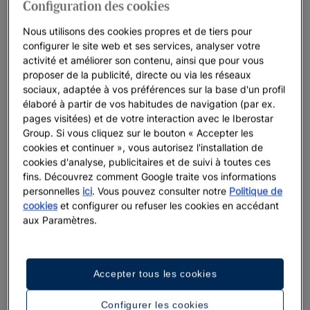
Configuration des cookies
Nous utilisons des cookies propres et de tiers pour
MEETINGS & INCENTIVES IBEROSTAR : SE RÉUNIR DE
configurer le site web et ses services, analyser votre
MANIÈRE PLUS RESPONSABLE
activité et améliorer son contenu, ainsi que pour vous
proposer de la publicité, directe ou via les réseaux
Événements MICE en bord de mer
sociaux, adaptée à vos préférences sur la base d'un profil
Avec plus de 20 ans d’expérience dans le secteur du tourisme
élaboré à partir de vos habitudes de navigation (par ex.
MICE, Iberostar rendra votre événement unique et inoubliable.
pages visitées) et de votre interaction avec le Iberostar
Group. Si vous cliquez sur le bouton « Accepter les
Nous proposons des espaces adaptés pour vos réunions,
cookies et continuer », vous autorisez l'installation de
congrès, team building ou événements, avec une équipe
cookies d'analyse, publicitaires et de suivi à toutes ces
d’experts à votre disposition qui s’occupera du moindre détail.
fins. Découvrez comment Google traite vos informations
De plus, nous encourageons un tourisme plus responsable
personnelles
ici
. Vous pouvez consulter notre
Politique de
avec notre mouvement
Iberostar Wave of Change
. Nous
cookies
et configurer ou refuser les cookies en accédant
proposons des expériences durables, une gastronomie
aux Paramètres.
d’origine responsable et une qualité exceptionnelle.
Découvrez l’endroit parfait pour célébrer des moments
Accepter tous les cookies
uniques.
Configurer les cookies