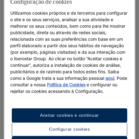
Configuração de cookies
Utilizamos cookies próprios e de terceiros para configurar
MEETINGS & INCENTIVES IBEROSTAR: UMA MANEIRA
o site e os seus serviços, analisar a sua atividade e
RESPONSÁVEL DE SE REUNIR
melhorar os seus conteúdos, bem como para lhe mostrar
publicidade, direta ou através de redes sociais,
Eventos MICE em frente ao mar
relacionada com as suas preferências com base em um
Com mais de 20 anos de experiência em turismo MICE, na
perfil elaborado a partir dos seus hábitos de navegação
(por exemplo, páginas visitadas) e da sua interação com
Iberostar fazemos com que o seu evento seja único e
o Iberostar Group. Ao clicar no botão “Aceitar cookies e
inesquecível. Oferecemos espaços ideais para reuniões,
continuar”, autoriza a instalação de cookies de análise,
conferências, team building e eventos sociais, com uma
publicitários e de rastreio para todos estes fins. Saiba
equipe especializada que cuida de todos os detalhes. Além
como a Google trata a sua informação pessoal
aqui
. Pode
disso, lideramos um turismo responsável com a nossa
consultar a nossa
Política de Cookies
e configurar ou
iniciativa
Wave of Change
, oferecendo experiências
rejeitar os cookies acessando à Configuração.
sustentáveis, uma gastronomia de origem responsável e um
compromisso com a excelência.
Aceitar cookies e continuar
Descubra o cenário perfeito para os seus momentos mais
especiais.
Configurar cookies