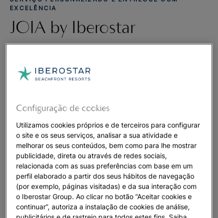
EXCELÊNCIA
JOIA by Iberostar
Hotéis JOIA by Iberostar
Uma experiência requintada no JOIA by Iberostar, os nossos
luxuosos resorts 5 estrelas situados em alguns dos locais à
Configuração de cookies
beira-mar mais privilegiados do mundo. Com atendimento
altamente personalizado, o JOIA foi pensado para encantar e
Utilizamos cookies próprios e de terceiros para configurar
atender a todas as necessidades dos nossos hóspedes. Seja
o site e os seus serviços, analisar a sua atividade e
para férias comemorativas ou uma viagem tranquila, eles se
melhorar os seus conteúdos, bem como para lhe mostrar
publicidade, direta ou através de redes sociais,
impressionarão desde quando entrarem em sua sensacional
relacionada com as suas preferências com base em um
suíte, até provarem uma das nossas opções gastronômicas
perfil elaborado a partir dos seus hábitos de navegação
exclusivas.
(por exemplo, páginas visitadas) e da sua interação com
o Iberostar Group. Ao clicar no botão “Aceitar cookies e
O nosso cuidado com o meio ambiente nos inspira a trabalhar
continuar”, autoriza a instalação de cookies de análise,
para melhorar o nosso entorno, valorizando a beleza de cada
publicitários e de rastreio para todos estes fins. Saiba