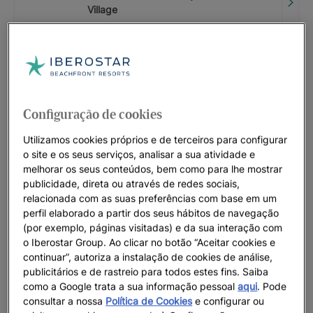
Village
A PARTIR DE
15
%
CÓDIGO PROMOCIONAL: LASTMINUTE
Iberostar Selection Marbella Coral
Beach
Configuração de cookies
ATÉ
20
%
Utilizamos cookies próprios e de terceiros para configurar
o site e os seus serviços, analisar a sua atividade e
CÓDIGO PROMOCIONAL: LASTMINUTE
melhorar os seus conteúdos, bem como para lhe mostrar
Iberostar Selection Anthelia
publicidade, direta ou através de redes sociais,
ATÉ
20
%
relacionada com as suas preferências com base em um
perfil elaborado a partir dos seus hábitos de navegação
(por exemplo, páginas visitadas) e da sua interação com
CÓDIGO PROMOCIONAL: LASTMINUTE
o Iberostar Group. Ao clicar no botão “Aceitar cookies e
Iberostar Selection Kantaoui Bay |
continuar”, autoriza a instalação de cookies de análise,
Sousse
publicitários e de rastreio para todos estes fins. Saiba
como a Google trata a sua informação pessoal
aqui
. Pode
ATÉ
0
€
consultar a nossa
Política de Cookies
e configurar ou