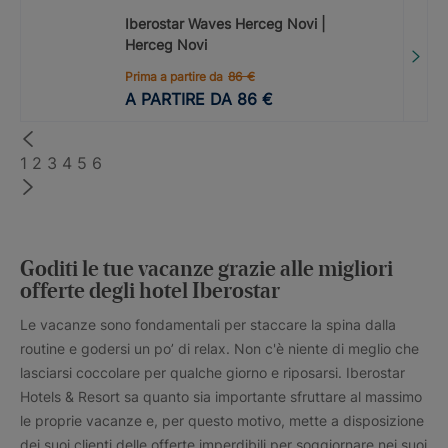
Iberostar Waves Herceg Novi |
Herceg Novi
Prima a partire da
86
€
A PARTIRE DA
86
€
1
2
3
4
5
6
Goditi le tue vacanze grazie alle migliori
offerte degli hotel Iberostar
Le vacanze sono fondamentali per staccare la spina dalla
routine e godersi un po’ di relax. Non c'è niente di meglio che
lasciarsi coccolare per qualche giorno e riposarsi. Iberostar
Hotels & Resort sa quanto sia importante sfruttare al massimo
le proprie vacanze e, per questo motivo, mette a disposizione
dei suoi clienti delle offerte imperdibili per soggiornare nei suoi