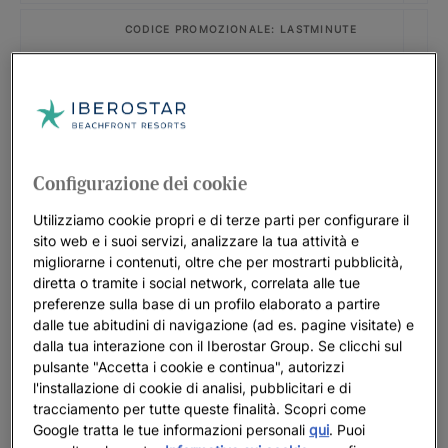
CODICE PROMOZIONALE: LASTMINUTE
Iberostar Selection Creta Marine
FINO A
30
%
CODICE PROMOZIONALE: SLAVIJA26
Iberostar Waves Slavija
Configurazione dei cookie
FINO A
35
%
Utilizziamo cookie propri e di terze parti per configurare il
sito web e i suoi servizi, analizzare la tua attività e
CODICE PROMOZIONALE: LISBOA26
migliorarne i contenuti, oltre che per mostrarti pubblicità,
Offerta speciale Lisbona 2026
diretta o tramite i social network, correlata alle tue
preferenze sulla base di un profilo elaborato a partire
FINO A
20
%
dalle tue abitudini di navigazione (ad es. pagine visitate) e
dalla tua interazione con il Iberostar Group. Se clicchi sul
CODICE PROMOZIONALE: LASTMINUTE
pulsante "Accetta i cookie e continua", autorizzi
l'installazione di cookie di analisi, pubblicitari e di
Iberostar Selection Marbella Coral
tracciamento per tutte queste finalità. Scopri come
Beach
Google tratta le tue informazioni personali
qui
. Puoi
FINO A
20
%