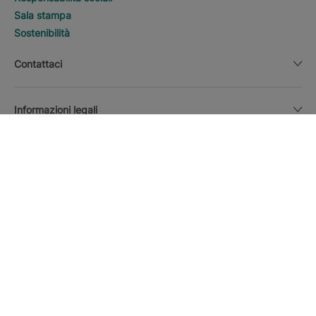
Sala stampa
Sostenibilità
Contattaci
Informazioni legali
CERCA
Chiama
Valuta
Italiano
Scarica la APP Iberostar
Politica sui cookie
Mappa del luogo
Avviso legale
Affiliati