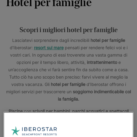
Hotel per famiglie
Scopri i migliori hotel per famiglie
Lasciatevi sorprendere dagli incredibili
hotel per famiglie
d’Iberostar:
resort sul mare
pensati per rendere felici voi e i
vostri cari. In ognuno di essi troverete una vasta gamma di
opzioni per il tempo libero, attività,
intrattenimento
e
un’accoglienza che vi farà sentire fin da subito come a casa.
Tutto ciò ha uno scopo ben preciso: farvi vivere al meglio la
vostra vacanza. Gli
hotel per famiglie
d’Iberostar offrono i
migliori servizi per trascorrere un
soggiorno indimenticabile col
la famiglia.
Piscine
con
scivoli per bambini, parchi acquatici e spettacoli
d’intrattenimento
per tutte le età,
il programma Star Camp
pensato per i più piccoli, camere familiari
comunicanti, menù
gastronomico per bambini... Questo è solo un piccolo