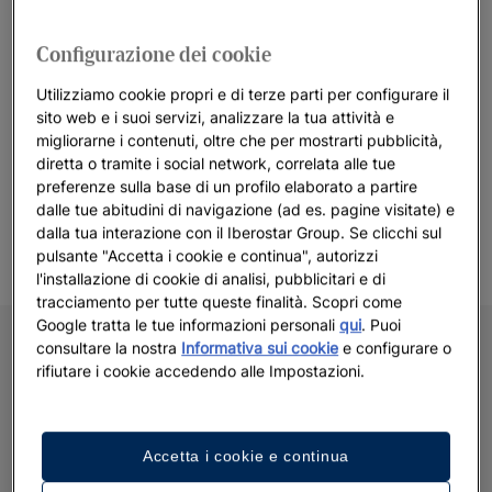
assaggio di ciò che Iberostar Hotels & Resort è in grado di
offrire. E se avete voglia di godervi una cena romantica con il
Configurazione dei cookie
vostro partner o un trattamento spa rilassante, scoprite il
nostro servizio di
babysitting
*. (*Servizio a pagamento
Utilizziamo cookie propri e di terze parti per configurare il
sito web e i suoi servizi, analizzare la tua attività e
disponibile in una selezione di hotel. Non esitate a verificarne
migliorarne i contenuti, oltre che per mostrarti pubblicità,
la disponibilità direttamente alla reception dell’hotel o tramite il
diretta o tramite i social network, correlata alle tue
nostro call center).
preferenze sulla base di un profilo elaborato a partire
dalle tue abitudini di navigazione (ad es. pagine visitate) e
Benvenuti nella famiglia Iberostar!
dalla tua interazione con il Iberostar Group. Se clicchi sul
pulsante "Accetta i cookie e continua", autorizzi
l'installazione di cookie di analisi, pubblicitari e di
tracciamento per tutte queste finalità. Scopri come
Google tratta le tue informazioni personali
qui
. Puoi
consultare la nostra
Informativa sui cookie
e configurare o
rifiutare i cookie accedendo alle Impostazioni.
Accetta i cookie e continua