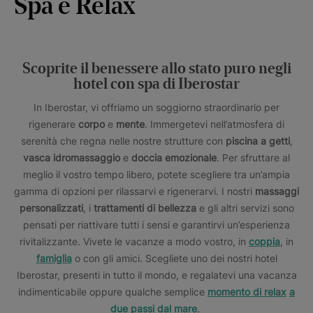
Spa e Relax
Scoprite il benessere allo stato puro negli
hotel con spa di Iberostar
In Iberostar, vi offriamo un soggiorno straordinario per
rigenerare
corpo
e
mente
. Immergetevi nell’atmosfera di
serenità che regna nelle nostre strutture con
piscina a getti
,
vasca idromassaggio
e
doccia emozionale
. Per sfruttare al
meglio il vostro tempo libero, potete scegliere tra un’ampia
gamma di opzioni per rilassarvi e rigenerarvi. I nostri
massaggi
personalizzati
, i
trattamenti di bellezza
e gli altri servizi sono
pensati per riattivare tutti i sensi e garantirvi un’esperienza
rivitalizzante. Vivete le vacanze a modo vostro, in
coppia
, in
famiglia
o con gli amici. Scegliete uno dei nostri hotel
Iberostar, presenti in tutto il mondo, e regalatevi una vacanza
indimenticabile oppure qualche semplice
momento di relax
a
due passi dal mare
.