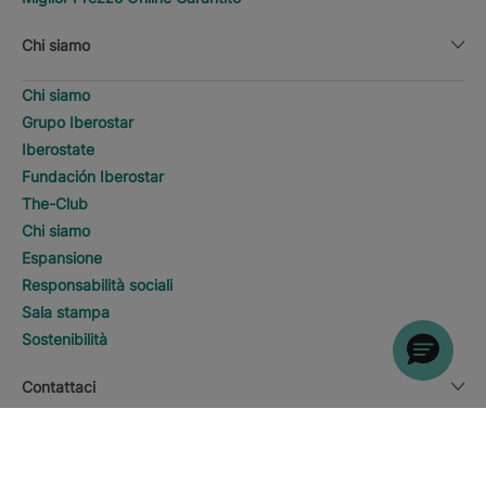
Chi siamo
Chi siamo
Grupo Iberostar
Iberostate
Fundación Iberostar
The-Club
Chi siamo
Espansione
Responsabilità sociali
Sala stampa
Sostenibilità
Contattaci
CERCA
Chiama
Informazioni legali