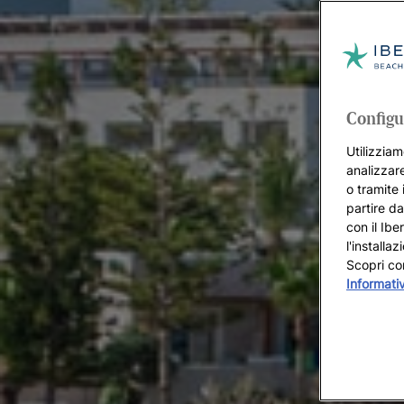
Configu
Utilizziam
analizzare
o tramite 
partire da
con il Ibe
l'installa
Scopri co
Informati