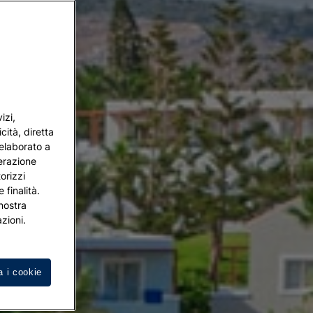
izi,
cità, diretta
 elaborato a
terazione
orizzi
 finalità.
 nostra
zioni.
a i cookie