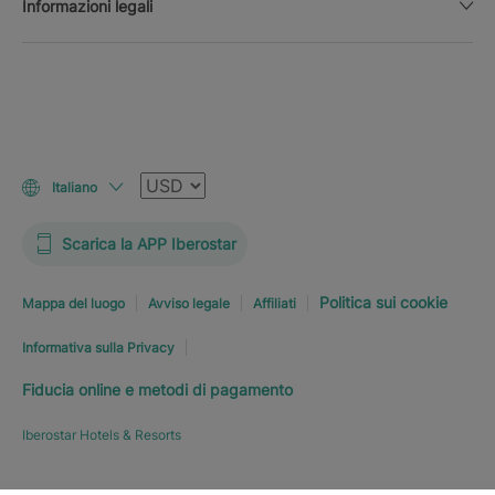
Informazioni legali
Valuta
Italiano
Scarica la APP Iberostar
Politica sui cookie
Mappa del luogo
Avviso legale
Affiliati
Informativa sulla Privacy
Fiducia online e metodi di pagamento
Iberostar Hotels & Resorts