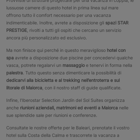
Provviste di strutture progettate per una vacanza in coppia, le
lussuose camere di questo hotel in prima linea sul mare
offrono tutto il comfort necessario per una vacanza
indimenticabile. Inoltre, avrete a disposizione gli
spazi STAR
PRESTIGE
, rivolti a tutti gli ospiti che cercano un servizio
ancora più personalizzato ed esclusivo.
Ma non finisce qui perché in questo meraviglioso
hotel con
spa
avrete a disposizione due piscine per concedervi qualche
vasca, potrete regalarvi un
massaggio
e tenervi in forma nella
palestra
. Tutto questo senza dimenticare la possibilità di
dedicarvi alla bicicletta e al trekking nell’entroterra e sul
litorale di Maiorca
, con il nostro staff di guide qualificate.
Infine, l’Iberostar Selection Jardín del Sol Suites organizza
anche
riunioni aziendali, matrimoni ed eventi a Maiorca
nelle
sue splendide sale per riunioni e conferenze.
Consultate le nostre offerte per le Baleari, prenotate il vostro
hotel sulla Costa della Calma e trascorrete la vacanza a