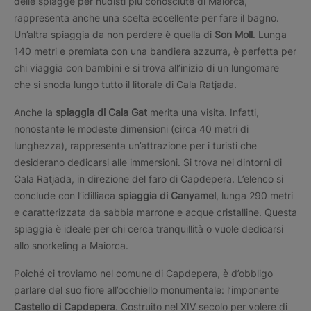
delle spiagge per nudisti più conosciute di Maiorca,
rappresenta anche una scelta eccellente per fare il bagno.
Un’altra spiaggia da non perdere è quella di
Son Moll
. Lunga
140 metri e premiata con una bandiera azzurra, è perfetta per
chi viaggia con bambini e si trova all’inizio di un lungomare
che si snoda lungo tutto il litorale di Cala Ratjada.
Anche la
spiaggia di Cala Gat
merita una visita. Infatti,
nonostante le modeste dimensioni (circa 40 metri di
lunghezza), rappresenta un’attrazione per i turisti che
desiderano dedicarsi alle immersioni. Si trova nei dintorni di
Cala Ratjada, in direzione del faro di Capdepera. L’elenco si
conclude con l’idilliaca
spiaggia di Canyamel
, lunga 290 metri
e caratterizzata da sabbia marrone e acque cristalline. Questa
spiaggia è ideale per chi cerca tranquillità o vuole dedicarsi
allo snorkeling a Maiorca.
Poiché ci troviamo nel comune di Capdepera, è d’obbligo
parlare del suo fiore all’occhiello monumentale: l’imponente
Castello di Capdepera
. Costruito nel XIV secolo per volere di