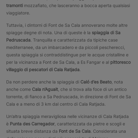
tramonti
mozzafiato, che lasceranno a bocca aperta qualsiasi
viaggiatore.
Tuttavia, i dintorni di Font de Sa Cala annoverano molte altre
spiagge degne di nota. Una di queste è la
spiaggia di Sa
Pedruscada
. Tranquilla e caratterizzata da tipiche case
mediterranee, da un imbarcadero e da piccoli pescherecci,
questa spiaggia si contraddistingue per le acque cristalline e
per la vicinanza a Font de Sa Cala, a Es Fangar e al
pittoresco
villaggio di pescatori di Cala Ratjada
.
Da non perdere anche la spiaggia di
Caló d’es Beato
, nota
anche come
Cala n’Aguait
, che si trova alla foce di un antico
torrente, di fianco a Sa Pedruscada, in direzione di Font de Sa
Cala e a meno di 3 km dal centro di Cala Ratjada.
Un’altra spiaggia meravigliosa nelle vicinanze di Cala Ratjada
è
Punta des Carregador
, caratterizzata da pietre e scogli e
situata breve distanza da
Font de Sa Cala
. Considerata una