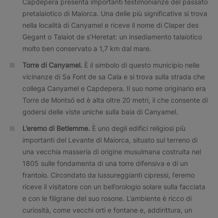
Capdepera presenta importanti testimonianze del passato
pretalaiotico di Maiorca. Una delle più significative si trova
nella località di Canyamel e riceve il nome di Claper des
Gegant o Talaiot de s’Heretat: un insediamento talaiotico
molto ben conservato a 1,7 km dal mare.
Torre di Canyamel.
È il simbolo di questo municipio nelle
vicinanze di Sa Font de sa Cala e si trova sulla strada che
collega Canyamel e Capdepera. Il suo nome originario era
Torre de Montsó ed è alta oltre 20 metri, il che consente di
godersi delle viste uniche sulla baia di Canyamel.
L’eremo di Betlemme.
È uno degli edifici religiosi più
importanti del Levante di Maiorca, situato sul terreno di
una vecchia masseria di origine musulmana costruita nel
1805 sulle fondamenta di una torre difensiva e di un
frantoio. Circondato da lussureggianti cipressi, l’eremo
riceve il visitatore con un bell’orologio solare sulla facciata
e con le filigrane del suo rosone. L’ambiente è ricco di
curiosità, come vecchi orti e fontane e, addirittura, un