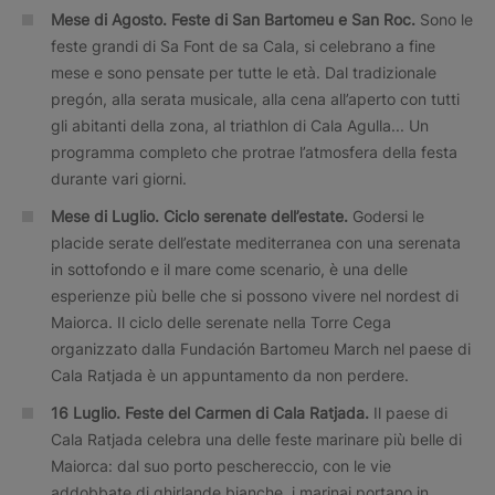
Mese di Agosto.
Feste di San Bartomeu e San Roc.
Sono le
feste grandi di Sa Font de sa Cala, si celebrano a fine
mese e sono pensate per tutte le età. Dal tradizionale
pregón, alla serata musicale, alla cena all’aperto con tutti
gli abitanti della zona, al triathlon di Cala Agulla... Un
programma completo che protrae l’atmosfera della festa
durante vari giorni.
Mese di Luglio.
Ciclo serenate dell’estate.
Godersi le
placide serate dell’estate mediterranea con una serenata
in sottofondo e il mare come scenario, è una delle
esperienze più belle che si possono vivere nel nordest di
Maiorca. Il ciclo delle serenate nella Torre Cega
organizzato dalla Fundación Bartomeu March nel paese di
Cala Ratjada è un appuntamento da non perdere.
16 Luglio.
Feste del Carmen di Cala Ratjada.
Il paese di
Cala Ratjada celebra una delle feste marinare più belle di
Maiorca: dal suo porto peschereccio, con le vie
addobbate di ghirlande bianche, i marinai portano in