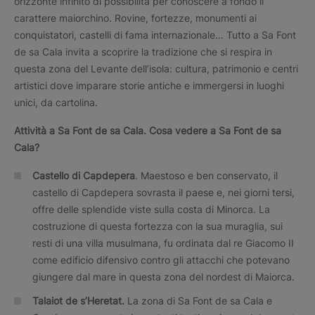
orizzonte infinito di possibilità per conoscere a fondo il
carattere maiorchino. Rovine, fortezze, monumenti ai
conquistatori, castelli di fama internazionale… Tutto a Sa Font
de sa Cala invita a scoprire la tradizione che si respira in
questa zona del Levante dell’isola: cultura, patrimonio e centri
artistici dove imparare storie antiche e immergersi in luoghi
unici, da cartolina.
Attività a
Sa Font de sa Cala.
Cosa vedere a
Sa Font de sa
Cala?
Castello di Capdepera
. Maestoso e ben conservato, il
castello di Capdepera sovrasta il paese e, nei giorni tersi,
offre delle splendide viste sulla costa di Minorca. La
costruzione di questa fortezza con la sua muraglia, sui
resti di una villa musulmana, fu ordinata dal re Giacomo II
come edificio difensivo contro gli attacchi che potevano
giungere dal mare in questa zona del nordest di Maiorca.
Talaiot de s’Heretat.
La zona di Sa Font de sa Cala e