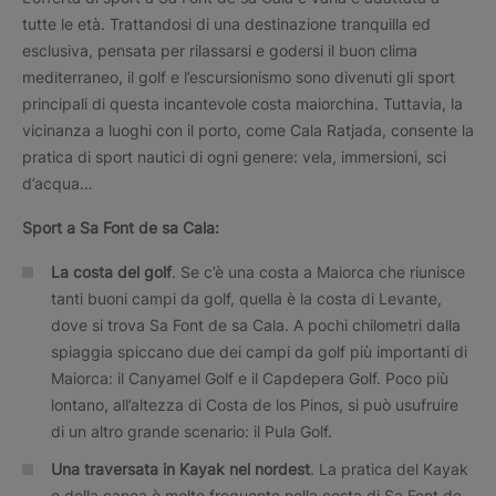
tutte le età. Trattandosi di una destinazione tranquilla ed
esclusiva, pensata per rilassarsi e godersi il buon clima
mediterraneo, il golf e l’escursionismo sono divenuti gli sport
principali di questa incantevole costa maiorchina. Tuttavia, la
vicinanza a luoghi con il porto, come Cala Ratjada, consente la
pratica di sport nautici di ogni genere: vela, immersioni, sci
d’acqua…
Sport a
Sa Font de sa Cala:
La costa del golf
. Se c’è una costa a Maiorca che riunisce
tanti buoni campi da golf, quella è la costa di Levante,
dove si trova Sa Font de sa Cala. A pochi chilometri dalla
spiaggia spiccano due dei campi da golf più importanti di
Maiorca: il Canyamel Golf e il Capdepera Golf. Poco più
lontano, all’altezza di Costa de los Pinos, si può usufruire
di un altro grande scenario: il Pula Golf.
Una traversata in Kayak nel nordest
. La pratica del Kayak
e della canoa è molto frequente nella costa di Sa Font de