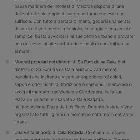
paese marinaro del nordest di Maiorca dispone di una
delle offerte più ampie di svago notturno che esistono
sull’isola. Con tutto a portata di mano, godersi una serata
di calici e divertimento in famiglia, in coppia o con amici è
semplice: basta avvicinarsi al suo centro urbano e provare
una delle sue infinite caffetterie e locali di cocktail in riva
al mare.
Mercati popolari nei dintorni di Sa Font de sa Cala.
Nei
dintorni di Sa Font de sa Cala esistono vari mercati
popolari che invitano a vivere un’esperienza di colori,
sapori e odori ricchi di tradizione e costumi. Il mercoledì si
svolge il mercato tradizionale a Capdepera, nella sua
Plaza de Oriente; e il sabato a Cala Ratjada,
nell’accogliente Plaza de Los Pinos. Durante l’estate viene
organizzato tutti i giorni un mercatino notturno in entrambi
i paesi
.
Una visita al porto di Cala Ratjada.
Continua ad essere
uno dei porti principali di pesce fresco dell’isola. Pur non