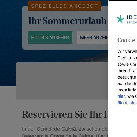
SPEZIELLES ANGEBOT
Ihr Sommerurlaub
HOTELS ANSEHEN
MEHR ANZEIGEN
Cookie-
Wir verwe
Dienste z
sowie um 
Ihren Präf
besuchte 
auf die S
Installat
hier
, wie
Richtlinie
Reservieren Sie Ihr Hotel i
In der Gemeinde Calvià, zwischen den Orten Sant
Balearen: la
Costa de la Calma
. Hier befinden si