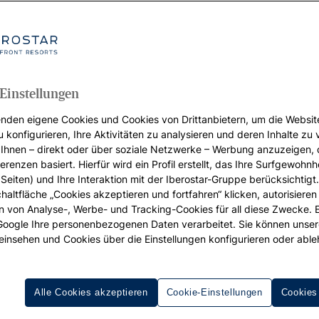
Einstellungen
nden eigene Cookies und Cookies von Drittanbietern, um die Websit
u konfigurieren, Ihre Aktivitäten zu analysieren und deren Inhalte zu
Ihnen – direkt oder über soziale Netzwerke – Werbung anzuzeigen, 
erenzen basiert. Hierfür wird ein Profil erstellt, das Ihre Surfgewohnhe
Seiten) und Ihre Interaktion mit der Iberostar-Gruppe berücksichtigt
chaltfläche „Cookies akzeptieren und fortfahren“ klicken, autorisieren
ion von Analyse-, Werbe- und Tracking-Cookies für all diese Zwecke. 
 Google Ihre personenbezogenen Daten verarbeitet. Sie können unse
einsehen und Cookies über die Einstellungen konfigurieren oder able
n Costa de la Calma
Alle Cookies akzeptieren
Cookie-Einstellungen
Cookies
a Ponsa und Paguera und nur 20 km von Palma de Mallorca e
ch einige der schönsten Ecken Mallorcas, wie zum Beispiel 