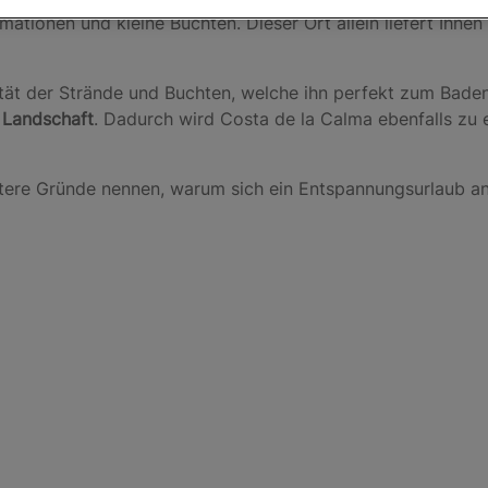
mationen und kleine Buchten. Dieser Ort allein liefert Ihne
ät der Strände und Buchten, welche ihn perfekt zum Baden
Landschaft
. Dadurch wird Costa de la Calma ebenfalls zu 
itere Gründe nennen, warum sich ein Entspannungsurlaub a