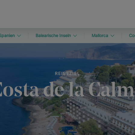
Spanien
Balearische Inseln
Mallorca
Co
REISEZIEL
osta de la Cal