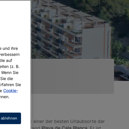
e und ihre
 verbessern
die auf
iten (z. B.
. Wenn Sie
 Sie die
Erfahren Sie
re
Cookie-
hnen.
 ablehnen
ntfernt, liegt einer der besten Urlaubsorte der
der fotogene Strand
Playa de Cala Blanca
. Er ist