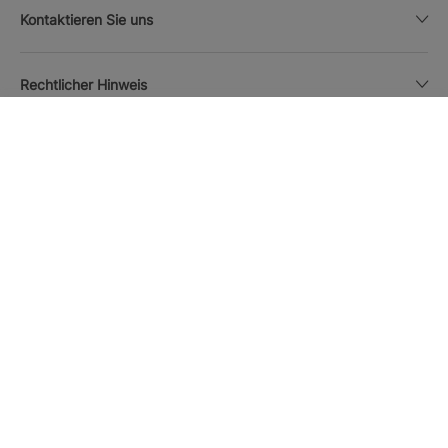
Kontaktieren Sie uns
Rechtlicher Hinweis
SUCHEN
Anrufen
Währung
Deutsch
Iberostar App herunterladen
Cookie-Politik
Sitemap
Rechtlicher Hinweis
Mitglieder
Datenschutzbestimmungen
Online Sicherheit und Zahlungsmethoden