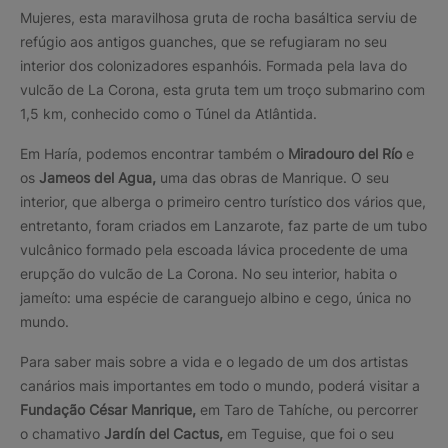
Mujeres, esta maravilhosa gruta de rocha basáltica serviu de
refúgio aos antigos guanches, que se refugiaram no seu
interior dos colonizadores espanhóis. Formada pela lava do
vulcão de La Corona, esta gruta tem um troço submarino com
1,5 km, conhecido como o Túnel da Atlântida.
Em Haría, podemos encontrar também o
Miradouro del Río
e
os
Jameos del Agua,
uma das obras de Manrique. O seu
interior, que alberga o primeiro centro turístico dos vários que,
entretanto, foram criados em Lanzarote, faz parte de um tubo
vulcânico formado pela escoada lávica procedente de uma
erupção do vulcão de La Corona. No seu interior, habita o
jameíto: uma espécie de caranguejo albino e cego, única no
mundo.
Para saber mais sobre a vida e o legado de um dos artistas
canários mais importantes em todo o mundo, poderá visitar a
Fundação César Manrique,
em Taro de Tahíche, ou percorrer
o chamativo
Jardín del Cactus,
em Teguise, que foi o seu