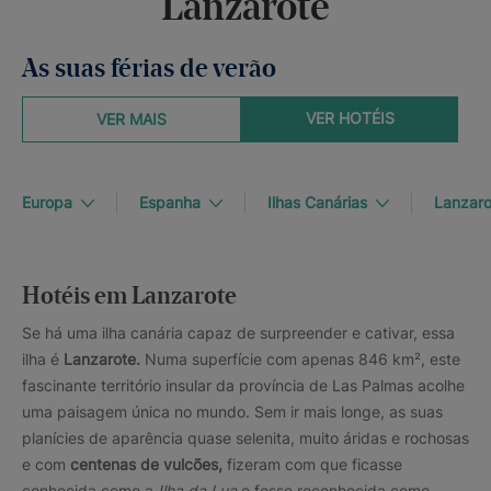
Lanzarote
As suas férias de verão
VER HOTÉIS
VER MAIS
Europa
Espanha
Ilhas Canárias
Lanzaro
Hotéis em Lanzarote
Se há uma ilha canária capaz de surpreender e cativar, essa
ilha é
Lanzarote.
Numa superfície com apenas 846 km², este
fascinante território insular da província de Las Palmas acolhe
uma paisagem única no mundo. Sem ir mais longe, as suas
planícies de aparência quase selenita, muito áridas e rochosas
e com
centenas de vulcões,
fizeram com que ficasse
conhecida como a
Ilha da Lua
e fosse reconhecida como