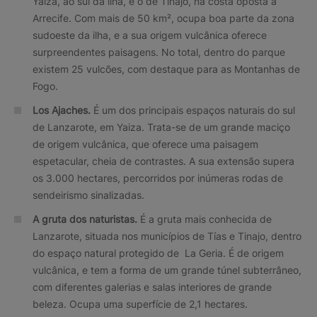
Yaiza, ao sul da ilha, e o de Tinajo, na costa oposta a
Arrecife. Com mais de 50 km², ocupa boa parte da zona
sudoeste da ilha, e a sua origem vulcânica oferece
surpreendentes paisagens. No total, dentro do parque
existem 25 vulcões, com destaque para as Montanhas de
Fogo.
Los Ajaches.
É um dos principais espaços naturais do sul
de Lanzarote, em Yaiza. Trata-se de um grande maciço
de origem vulcânica, que oferece uma paisagem
espetacular, cheia de contrastes. A sua extensão supera
os 3.000 hectares, percorridos por inúmeras rodas de
sendeirismo sinalizadas.
A gruta dos naturistas
.
É a gruta mais conhecida de
Lanzarote, situada nos municípios de Tías e Tinajo, dentro
do espaço natural protegido de La Geria. É de origem
vulcânica, e tem a forma de um grande túnel subterrâneo,
com diferentes galerias e salas interiores de grande
beleza. Ocupa uma superfície de 2,1 hectares.