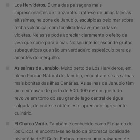
Los Hervideros.
É uma das paisagens mais
impressionantes de Lanzarote. Trata-se de umas falésias
altíssimas, na zona de Janubio, esculpidas pelo mar sobre
rocha vulcânica, com tonalidades avermelhadas e
violetas. Nelas se pode apreciar claramente o efeito da
lava que corre para o mar. No seu interior esconde grutas
subaquáticas que são um verdadeiro espetáculo para os
amantes do mergulho.
As salinas de Janubio
. Muito perto de Los Hervideros, em
pleno Parque Natural do Janubio, encontram-se as salinas
mais bonitas das ilhas Canárias. As salinas de Janubio têm
uma extensão de perto de 500.000 m² em que tudo
revolve em torno do seu grande lago central de água
salgada, de onde se obtém este apreciado ingrediente
culinário.
El Charco Verde
.
Também é conhecido como El charco de
los Clicos, e encontra-se ao lado da pitoresca localidade
piscatória de El Golfo. Embora pareça uma paisagem de