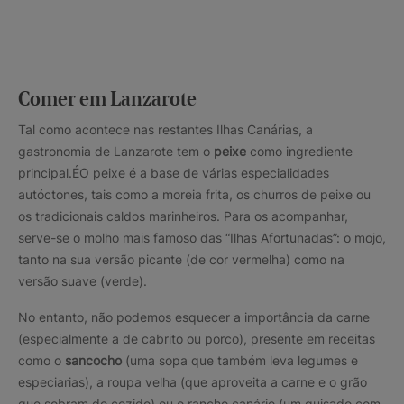
Comer em Lanzarote
Tal como acontece nas restantes Ilhas Canárias, a
gastronomia de Lanzarote tem o
peixe
como ingrediente
principal.ÉO peixe é a base de várias especialidades
autóctones, tais como a moreia frita, os churros de peixe ou
os tradicionais caldos marinheiros. Para os acompanhar,
serve-se o molho mais famoso das “Ilhas Afortunadas”: o mojo,
tanto na sua versão picante (de cor vermelha) como na
versão suave (verde).
No entanto, não podemos esquecer a importância da carne
(especialmente a de cabrito ou porco), presente em receitas
como o
sancocho
(uma sopa que também leva legumes e
especiarias), a roupa velha (que aproveita a carne e o grão
que sobram do cozido) ou o rancho canário (um guisado com