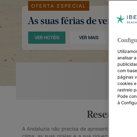
OFERTA ESPECIAL
As suas férias de verão
VER HOTÉIS
VER MAIS
Configu
Utilizamos
analisar 
publicida
com base 
páginas v
cookies e 
rastreio 
Pode cons
à Configu
Reserve os 
A Andaluzia não precisa de apresentação. O fla
clima, as suas praias e a sua riqueza cultural