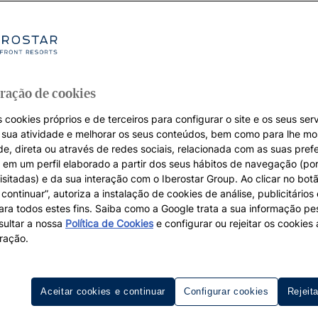
ração de cookies
 cookies próprios e de terceiros para configurar o site e os seus serv
a sua atividade e melhorar os seus conteúdos, bem como para lhe mo
de, direta ou através de redes sociais, relacionada com as suas pref
em um perfil elaborado a partir dos seus hábitos de navegação (po
isitadas) e da sua interação com o Iberostar Group. Ao clicar no botã
continuar”, autoriza a instalação de cookies de análise, publicitários
para todos estes fins. Saiba como a Google trata a sua informação p
ultar a nossa
Política de Cookies
e configurar ou rejeitar os cookie
ração.
melhores hotéis na Andaluzia com
Aceitar cookies e continuar
Configurar cookies
Rejeit
menco, o gaspacho, as suas cores e a sua alegria torna
 fazem com que seja uma das maiores atrações de Espanha