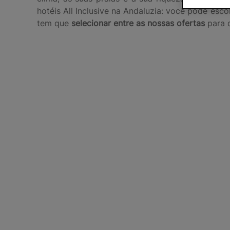
hotéis All Inclusive na Andaluzia: você pode esc
tem que
selecionar entre as nossas ofertas
para 