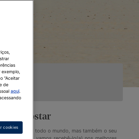
iços,
strar
erências
r exemplo,
o “Aceitar
 e de
essoal
aqui
.
s acessando
 a Iberostar
ar cookies
ram-na famosa em todo o mundo, mas também o seu
. Na Iberostar, vamos recebê-lo(a) nos melhores