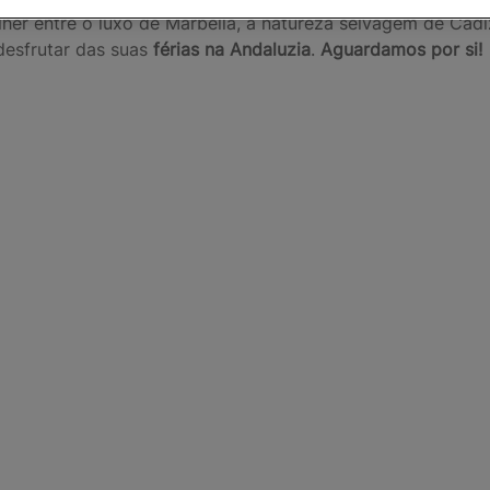
olher entre o luxo de Marbella, a natureza selvagem de Cá
desfrutar das suas
férias na Andaluzia
.
Aguardamos por si!