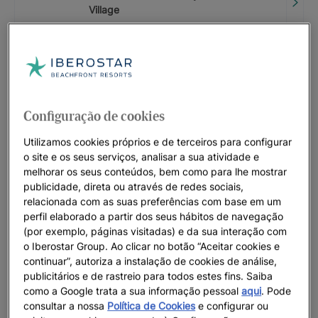
Village
A PARTIR DE
15
%
CÓDIGO PROMOCIONAL: LASTMINUTE
Iberostar Selection Marbella Coral
Beach
Configuração de cookies
ATÉ
20
%
Utilizamos cookies próprios e de terceiros para configurar
o site e os seus serviços, analisar a sua atividade e
CÓDIGO PROMOCIONAL: LASTMINUTE
melhorar os seus conteúdos, bem como para lhe mostrar
Iberostar Selection Anthelia
publicidade, direta ou através de redes sociais,
ATÉ
20
%
relacionada com as suas preferências com base em um
perfil elaborado a partir dos seus hábitos de navegação
(por exemplo, páginas visitadas) e da sua interação com
CÓDIGO PROMOCIONAL: LASTMINUTE
o Iberostar Group. Ao clicar no botão “Aceitar cookies e
Iberostar Selection Kantaoui Bay |
continuar”, autoriza a instalação de cookies de análise,
Sousse
publicitários e de rastreio para todos estes fins. Saiba
como a Google trata a sua informação pessoal
aqui
. Pode
ATÉ
0
€
consultar a nossa
Política de Cookies
e configurar ou