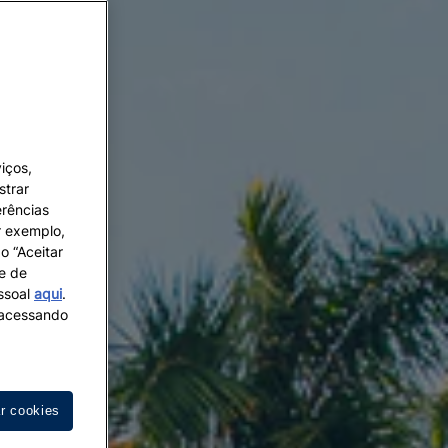
iços,
strar
erências
r exemplo,
o “Aceitar
 e de
essoal
aqui
.
s acessando
ar cookies