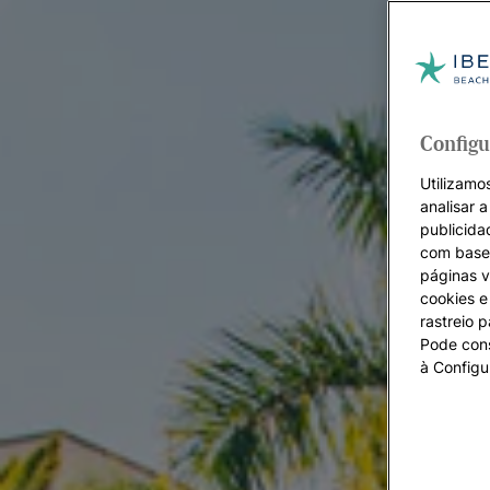
Configu
Utilizamos
analisar 
publicida
com base 
páginas v
cookies e 
rastreio 
Pode cons
à Configu