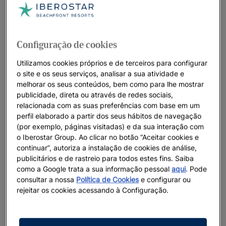
Iberostar Beachfront Resorts: os melhores
hotéis para as suas férias
Na Iberostar pensamos em todos os detalhes quando se trata
Configuração de cookies
dos nossos resorts únicos à beira-mar. Lugares paradisíacos,
um serviço excelente e uma conexão profunda com os
Utilizamos cookies próprios e de terceiros para configurar
o site e os seus serviços, analisar a sua atividade e
oceanos criam o cenário perfeito para que os nossos
melhorar os seus conteúdos, bem como para lhe mostrar
hóspedes vivam momentos que serão lembrados para
publicidade, direta ou através de redes sociais,
sempre. Acreditamos em viver o presente com alegria e de
relacionada com as suas preferências com base em um
forma construtiva, preservando as paisagens naturais que
perfil elaborado a partir dos seus hábitos de navegação
acolhem os nossos resorts para que as gerações futuras
(por exemplo, páginas visitadas) e da sua interação com
também possam aproveitá-las.
o Iberostar Group. Ao clicar no botão “Aceitar cookies e
continuar”, autoriza a instalação de cookies de análise,
publicitários e de rastreio para todos estes fins. Saiba
como a Google trata a sua informação pessoal
aqui
. Pode
consultar a nossa
Política de Cookies
e configurar ou
Destacamos
rejeitar os cookies acessando à Configuração.