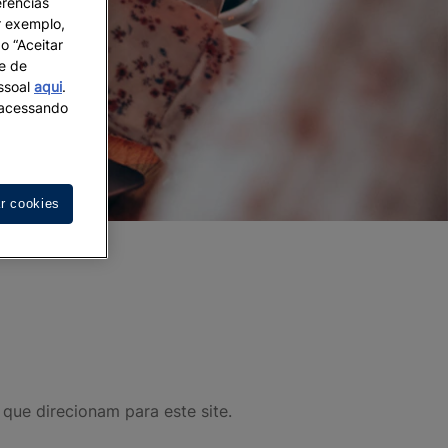
erências
r exemplo,
o “Aceitar
 e de
essoal
aqui
.
s acessando
ar cookies
que direcionam para este site.