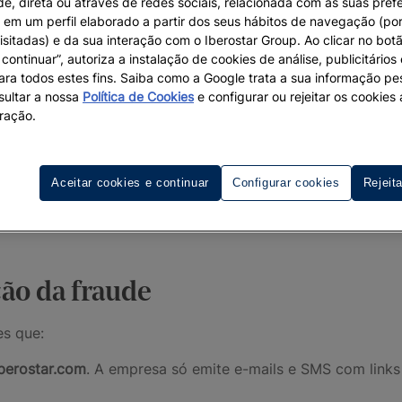
de, direta ou através de redes sociais, relacionada com as suas pref
em um perfil elaborado a partir dos seus hábitos de navegação (po
isitadas) e da sua interação com o Iberostar Group. Ao clicar no botã
continuar”, autoriza a instalação de cookies de análise, publicitários
para todos estes fins. Saiba como a Google trata a sua informação p
ultar a nossa
Política de Cookies
e configurar ou rejeitar os cookie
ração.
Aceitar cookies e continuar
Configurar cookies
Rejeit
ão da fraude
es que:
Iberostar.com
. A empresa só emite e-mails e SMS com links 