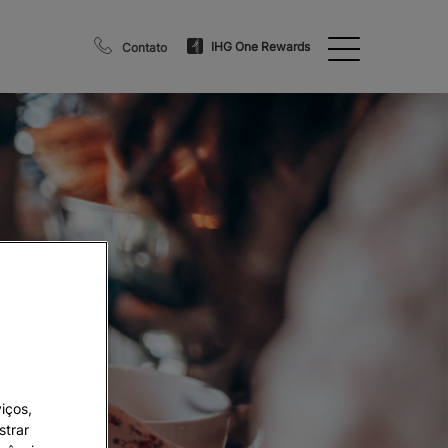
IHG One Rewards
Contato
iços,
strar