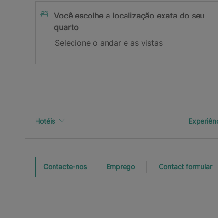
Inscreva-se
Você escolhe a localização exata do seu
quarto
Obrigado por se inscrever!
Selecione o andar e as vistas
Verifique sua caixa de entrada para confirmar se
Hotéis
Experiên
Contacte-nos
Emprego
Contact formular