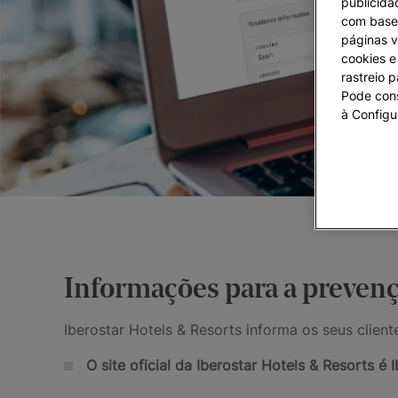
publicida
com base 
páginas v
cookies e 
rastreio 
Pode cons
à Configu
Informações para a prevenç
Iberostar Hotels & Resorts informa os seus client
O site oficial da Iberostar Hotels & Resorts é 