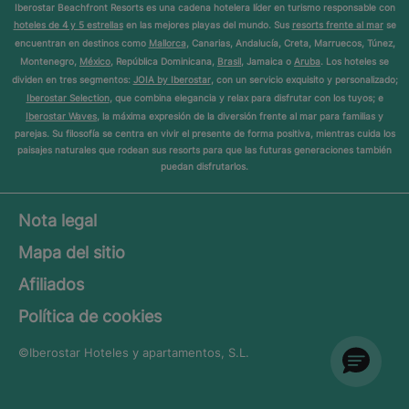
Iberostar Beachfront Resorts es una cadena hotelera líder en turismo responsable con
hoteles de 4 y 5 estrellas
en las mejores playas del mundo. Sus
resorts frente al mar
se
encuentran en destinos como
Mallorca
, Canarias, Andalucía, Creta, Marruecos, Túnez,
Montenegro,
México
, República Dominicana,
Brasil
, Jamaica o
Aruba
. Los hoteles se
dividen en tres segmentos:
JOIA by Iberostar
, con un servicio exquisito y personalizado;
Iberostar Selection
, que combina elegancia y relax para disfrutar con los tuyos; e
Iberostar Waves
, la máxima expresión de la diversión frente al mar para familias y
parejas. Su filosofía se centra en vivir el presente de forma positiva, mientras cuida los
paisajes naturales que rodean sus resorts para que las futuras generaciones también
puedan disfrutarlos.
Nota legal
Mapa del sitio
Afiliados
Política de cookies
©Iberostar
Hoteles y apartamentos, S.L.