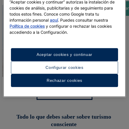
“Aceptar cookies y continuar” autorizas la instalación de
cookies de análisis, publicitarias y de seguimiento para
Leer
todos estos fines. Conoce como Google trata tu
información personal
aquí
. Puedes consultar nuestra
Política de cookies
y configurar o rechazar las cookies
accediendo a la Configuración.
Aceptar cookies y continuar
Configurar cookies
Rechazar cookies
SOSTENIBILIDAD
Todo lo que debes saber sobre turismo
consciente