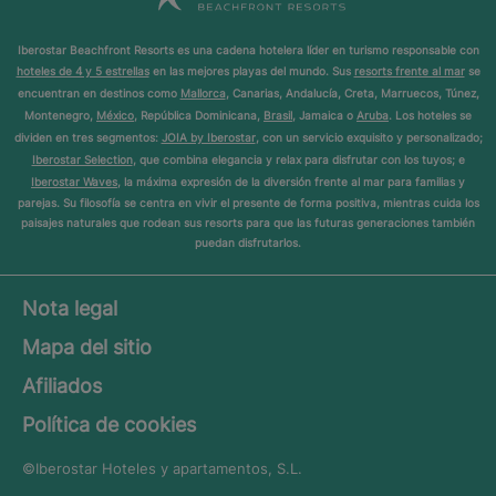
Iberostar Beachfront Resorts es una cadena hotelera líder en turismo responsable con
hoteles de 4 y 5 estrellas
en las mejores playas del mundo. Sus
resorts frente al mar
se
encuentran en destinos como
Mallorca
, Canarias, Andalucía, Creta, Marruecos, Túnez,
Montenegro,
México
, República Dominicana,
Brasil
, Jamaica o
Aruba
. Los hoteles se
dividen en tres segmentos:
JOIA by Iberostar
, con un servicio exquisito y personalizado;
Iberostar Selection
, que combina elegancia y relax para disfrutar con los tuyos; e
Iberostar Waves
, la máxima expresión de la diversión frente al mar para familias y
parejas. Su filosofía se centra en vivir el presente de forma positiva, mientras cuida los
paisajes naturales que rodean sus resorts para que las futuras generaciones también
puedan disfrutarlos.
Nota legal
Mapa del sitio
Afiliados
Política de cookies
©Iberostar
Hoteles y apartamentos, S.L.