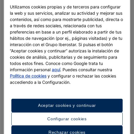
¿Qué es un hammam marroquí?
Utilizamos cookies propias y de terceros para configurar
la web y sus servicios, analizar su actividad y mejorar sus
Un hammam marroquí, también conocido como
contenidos, así como para mostrarte publicidad, directa o
baño turco o árabe, es una
ceremonia de limpieza
a través de redes sociales, relacionada con tus
de cuerpo y espíritu
. También se llama así al
preferencias en base a un perfil elaborado a partir de tus
espacio donde tiene lugar. Inspirándose en las
hábitos de navegación (por ej., páginas visitadas) y de tu
interacción con el Grupo Iberostar. Si pulsas el botón
termas romanas, esta cultura lo hizo suyo en el
“Aceptar cookies y continuar” autorizas la instalación de
siglo VII
como un punto de encuentro social y de
cookies de análisis, publicitarias y de seguimiento para
purificación. En sus distintas etapas, las células, los
todos estos fines. Conoce como Google trata tu
órganos y la mente son sometidos (literalmente) a
información personal
aquí
. Puedes consultar nuestra
friegas vigorosas, a masajes, a cambios de
Política de cookies
y configurar o rechazar las cookies
temperatura, de luz y de elemento, hasta que el
accediendo a la Configuración.
organismo alcanza el equilibrio y el circuito termina.
Los hay
mixtos
, con entrada separada para
hombres y mujeres o acceso en días alternos según
Aceptar cookies y continuar
género, y también exclusivamente
femeninos o
masculinos
.
Configurar cookies
Desde tiempos ancestrales,
manos expertas se
Rechazar cookies