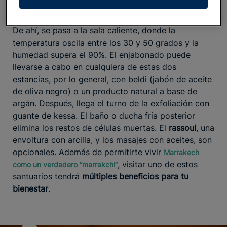
encargan de cada parte del proceso
, que comienza
en una sala tibia llena de vapor para
abrir los poros
.
De ahí, se pasa a la sala caliente, donde la
temperatura oscila entre los 30 y 50 grados y la
humedad supera el 90%. El enjabonado puede
llevarse a cabo en cualquiera de estas dos
estancias, por lo general, con beldi (jabón de aceite
de oliva negro) o un producto natural a base de
argán. Después, llega el turno de la exfoliación con
guante de kessa. El baño o ducha fría posterior
elimina los restos de células muertas. El
rassoul
, una
envoltura con arcilla, y los masajes con aceites, son
opcionales. Además de permitirte vivir
Marrakech
, visitar uno de estos
como un verdadero “marrakchi”
santuarios tendrá
múltiples beneficios para tu
bienestar
.