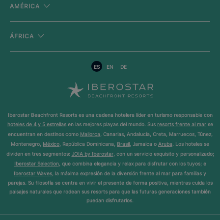
AMÉRICA
ÁFRICA
ES
EN
DE
Iberostar Beachfront Resorts es una cadena hotelera líder en turismo responsable con
hoteles de 4 y 5 estrellas
en las mejores playas del mundo. Sus
resorts frente al mar
se
encuentran en destinos como
Mallorca
, Canarias, Andalucía, Creta, Marruecos, Túnez,
Montenegro,
México
, República Dominicana,
Brasil
, Jamaica o
Aruba
. Los hoteles se
dividen en tres segmentos:
JOIA by Iberostar
, con un servicio exquisito y personalizado;
Iberostar Selection
, que combina elegancia y relax para disfrutar con los tuyos; e
Iberostar Waves
, la máxima expresión de la diversión frente al mar para familias y
parejas. Su filosofía se centra en vivir el presente de forma positiva, mientras cuida los
paisajes naturales que rodean sus resorts para que las futuras generaciones también
puedan disfrutarlos.