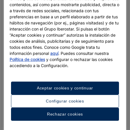
destinos
contenidos, así como para mostrarte publicidad, directa o
a través de redes sociales, relacionada con tus
Descubre los mejores hoteles de 4 y 5 estrellas con Iberostar,
preferencias en base a un perfil elaborado a partir de tus
ubicados justo frente al mar, en algunos de los destinos más
hábitos de navegación (por ej., páginas visitadas) y de tu
increíbles del mundo. Desde el Caribe hasta el norte de África
interacción con el Grupo Iberostar. Si pulsas el botón
o el Mediterráneo, todos nuestros hoteles de playa ofrecen
“Aceptar cookies y continuar” autorizas la instalación de
una ubicación privilegiada y un servicio de primer nivel para
cookies de análisis, publicitarias y de seguimiento para
que tus vacaciones sean inolvidables.
todos estos fines. Conoce como Google trata tu
información personal
aquí
. Puedes consultar nuestra
Casi cien hoteles Iberostar se distinguen por su calidad y
Política de cookies
y configurar o rechazar las cookies
personalidad en lugares como Mallorca, Andalucía, Islas
accediendo a la Configuración.
Canarias, Marruecos, Montenegro, Miami, México, República
Dominicana, Jamaica o Brasil, entre muchos otros.
Aceptar cookies y continuar
Reserva con el mejor precio online garantizado
Configurar cookies
Además, te garantizamos el mejor precio en línea si haces tu
Rechazar cookies
reserva a través del sitio oficial de Iberostar, donde también
puedes elegir la ubicación exacta de tu habitación antes de