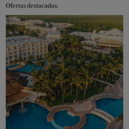
Ofertas destacadas:
Ha
Ofe
Ver