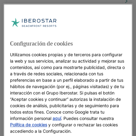
HASTA
55
%
Miami: el escenario de las grandes
citas... y de tus vacaciones
HASTA
35
%
Configuración de cookies
Utilizamos cookies propias y de terceros para configurar
RIVIERA MAYA | MÉXICO
la web y sus servicios, analizar su actividad y mejorar sus
Iberostar Selection Paraíso Maya
contenidos, así como para mostrarte publicidad, directa o
Suites
a través de redes sociales, relacionada con tus
HASTA
35
%
preferencias en base a un perfil elaborado a partir de tus
hábitos de navegación (por ej., páginas visitadas) y de tu
interacción con el Grupo Iberostar. Si pulsas el botón
RIVIERA MAYA
“Aceptar cookies y continuar” autorizas la instalación de
Iberostar Waves Paraíso Beach
cookies de análisis, publicitarias y de seguimiento para
todos estos fines. Conoce como Google trata tu
HASTA
55
%
información personal
aquí
. Puedes consultar nuestra
Política de cookies
y configurar o rechazar las cookies
MONTEGO BAY
accediendo a la Configuración.