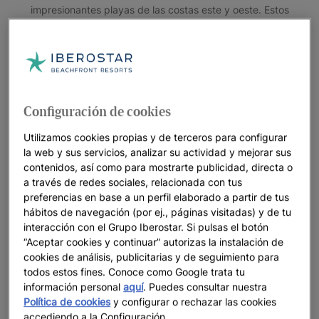
impresionantes playas de las costas este y oeste. Estos
paisajes invitan a practicar senderismo, acampada, descenso
en canoa, surf y esquí.
Las principales metrópolis de Estados Unidos son
también impresionantes: capitales del entretenimiento, la
gastronomía y las compras famosas en todo el mundo:
Configuración de cookies
Descubre Miami,
una ciudad que alberga multituculturalidad,
Utilizamos cookies propias y de terceros para configurar
lugares emblemáticos y atracciones.
la web y sus servicios, analizar su actividad y mejorar sus
contenidos, así como para mostrarte publicidad, directa o
a través de redes sociales, relacionada con tus
preferencias en base a un perfil elaborado a partir de tus
hábitos de navegación (por ej., páginas visitadas) y de tu
interacción con el Grupo Iberostar. Si pulsas el botón
“Aceptar cookies y continuar” autorizas la instalación de
cookies de análisis, publicitarias y de seguimiento para
todos estos fines. Conoce como Google trata tu
información personal
aquí
. Puedes consultar nuestra
Política de cookies
y configurar o rechazar las cookies
accediendo a la Configuración.