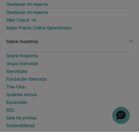
Gestionar mi reserva
Gestionar mi reserva
Web Check -In
Mejor Precio Online Garantizado
Sobre Nosotros
Sobre Nosotros
Grupo Iberostar
Iberostate
Fundación Iberostar
The-Club
Quiénes somos
Expansión
RSC
Sala de prensa
Sostenibilidad