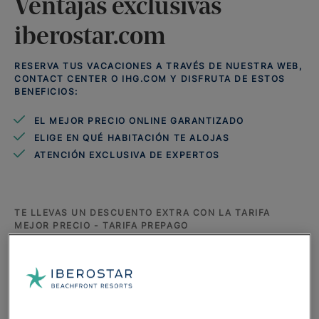
Ventajas exclusivas
iberostar.com
RESERVA TUS VACACIONES A TRAVÉS DE NUESTRA WEB,
CONTACT CENTER O IHG.COM Y DISFRUTA DE ESTOS
BENEFICIOS:
EL MEJOR PRECIO ONLINE GARANTIZADO
ELIGE EN QUÉ HABITACIÓN TE ALOJAS
ATENCIÓN EXCLUSIVA DE EXPERTOS
TE LLEVAS UN DESCUENTO EXTRA CON LA TARIFA
MEJOR PRECIO - TARIFA PREPAGO
Tienes el mejor precio online
Ahorras en tus vacaciones y te llevas el
mejor precio online
al
reservar nuestros hoteles a través de iberostar.com, nuestro
contact center o ihg.com con la
Tarifa Prepago
. Solo tienes