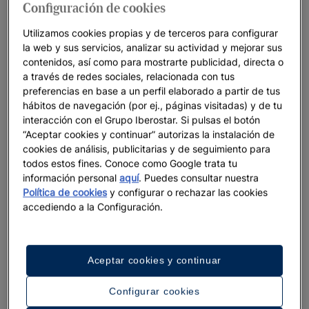
que seleccionar esta
modalidad de pago
a la hora de hacer tu
Configuración de cookies
reserva y el
descuento
se aplicará automáticamente sobre el
Utilizamos cookies propias y de terceros para configurar
precio final. Esta tarifa no admite modificaciones.
la web y sus servicios, analizar su actividad y mejorar sus
contenidos, así como para mostrarte publicidad, directa o
En Iberostar siempre obtendrás el
Mejor Precio Online
a través de redes sociales, relacionada con tus
Garantizado
por reservar en nuestra web, si encuentras un
preferencias en base a un perfil elaborado a partir de tus
precio menor te lo igualamos y te aplicamos un
5% de
hábitos de navegación (por ej., páginas visitadas) y de tu
descuento adicional
.
interacción con el Grupo Iberostar. Si pulsas el botón
“Aceptar cookies y continuar” autorizas la instalación de
cookies de análisis, publicitarias y de seguimiento para
todos estos fines. Conoce como Google trata tu
información personal
aquí
. Puedes consultar nuestra
Política de cookies
y configurar o rechazar las cookies
accediendo a la Configuración.
SELECCIONA LA PLANTA Y LAS VISTAS
Tú eliges la ubicación exacta de tu
habitación
Aceptar cookies y continuar
¿Te gustaría elegir en qué zona del hotel alojarte? ¿Prefieres
estar más cerca del gimnasio o de la piscina infantil?
Configurar cookies