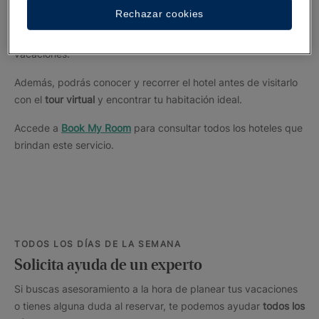
Con
Book My Room
,
un servicio exclusivo de iberostar.com, tú
Rechazar cookies
tienes el poder: elige las
vistas
, la
planta
, el
edificio
y hasta el
número de habitación
en la que te alojarás durante tus
vacaciones.
Además, podrás conocer y recorrer el hotel antes de visitarlo
con el
tour virtual
y encontrar tu habitación ideal.
Accede a
Book My Room
para consultar todos los hoteles que
brindan este servicio.
TODOS LOS DÍAS DE LA SEMANA
Solicita ayuda de un experto
Si buscas asesoramiento a la hora de planear tus vacaciones
o tienes alguna duda al reservar, te podemos ayudar
todos los