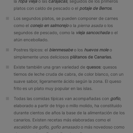
la
ropa vieja
o las
c
arajacas
, seguidos de los primeros
platos con caldo de pescado o el
potaje de Berros
.
Los segundos platos, se pueden componer de carnes
como el
conejo en salmorejo
o la
pierna asada
o los
segundos de pescado, como la
vieja sancochada
o el
atún encebollado.
Postres típicos: el
bienmesabe
o los
huevos mole
o
simplemente unos deliciosos
plátanos
de Canarias
.
Existe también una gran variedad de
quesos
: quesos
tiernos de leche cruda de cabra, de color blanco, con un
suave sabor, ligeramente ácido según la zona. El queso
frito es un plato muy popular en las islas.
Todas las comidas típicas van acompañadas con
gofio
,
elaborado a partir de trigo o millo molido, ha constituido
durante cientos de años la base de la alimentación de los
canarios. Existen recetas más elaboradas como el
escaldón de gofio
,
gofio amasado
o más novedoso como