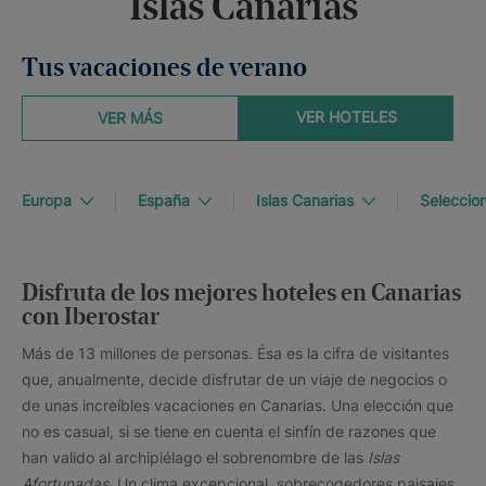
Islas Canarias
Tus vacaciones de verano
VER HOTELES
VER MÁS
Europa
España
Islas Canarias
Seleccion
Disfruta de los mejores hoteles en Canarias
con Iberostar
Más de 13 millones de personas. Ésa es la cifra de visitantes
que, anualmente, decide disfrutar de un viaje de negocios o
de unas increíbles vacaciones en Canarias. Una elección que
no es casual, si se tiene en cuenta el sinfín de razones que
han valido al archipiélago el sobrenombre de las
Islas
Afortunadas.
Un clima excepcional, sobrecogedores paisajes