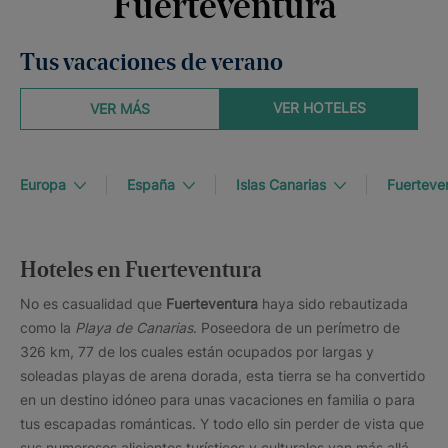
Fuerteventura
Tus vacaciones de verano
VER HOTELES
VER MÁS
Europa
España
Islas Canarias
Fuerteve
Hoteles en Fuerteventura
No es casualidad que
Fuerteventura
haya sido rebautizada
como la
Playa de Canarias
. Poseedora de un perímetro de
326 km, 77 de los cuales están ocupados por largas y
soleadas playas de arena dorada, esta tierra se ha convertido
en un destino idóneo para unas vacaciones en familia o para
tus escapadas románticas. Y todo ello sin perder de vista que
sus numerosos alicientes turísticos y culturales van más allá