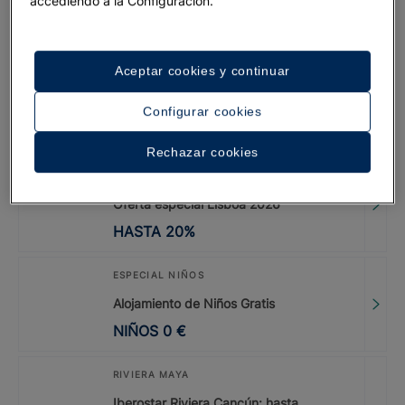
accediendo a la Configuración.
Iberostar Selection Sábila | Tenerife
DESDE
25
%
Aceptar cookies y continuar
Iberostar Selection Andalucía Playa
Configurar cookies
HASTA
20
%
Rechazar cookies
CÓDIGO PROMOCIONAL: LISBOA26
Oferta especial Lisboa 2026
HASTA
20
%
ESPECIAL NIÑOS
Alojamiento de Niños Gratis
NIÑOS
0
€
RIVIERA MAYA
Iberostar Riviera Cancún: hasta