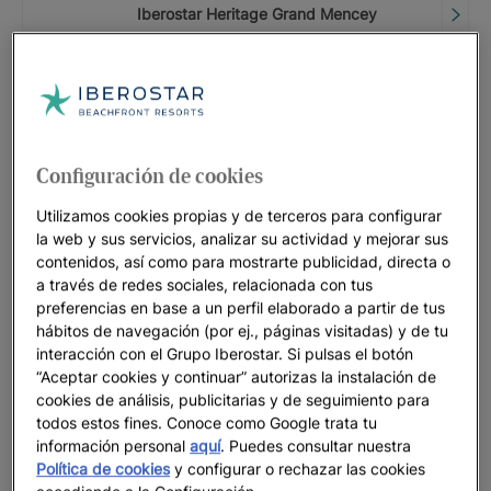
Iberostar Heritage Grand Mencey
HASTA
30
%
CÓDIGO PROMOCIONAL: LASTMINUTE
Iberostar Waves Playa de Muro
HASTA
25
%
Configuración de cookies
Utilizamos cookies propias y de terceros para configurar
NUEVO HOTEL
la web y sus servicios, analizar su actividad y mejorar sus
Oferta apertura | Iberostar Selection
contenidos, así como para mostrarte publicidad, directa o
Zanzíbar
a través de redes sociales, relacionada con tus
preferencias en base a un perfil elaborado a partir de tus
HASTA
40
%
hábitos de navegación (por ej., páginas visitadas) y de tu
interacción con el Grupo Iberostar. Si pulsas el botón
CÓDIGO PROMOCIONAL: LASTMINUTE
“Aceptar cookies y continuar” autorizas la instalación de
Iberostar Selection Llaut Palma
cookies de análisis, publicitarias y de seguimiento para
todos estos fines. Conoce como Google trata tu
HASTA
25
%
información personal
aquí
. Puedes consultar nuestra
Política de cookies
y configurar o rechazar las cookies
CÓDIGO PROMOCIONAL: LASTMINUTE