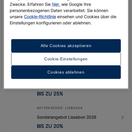
Zwecke. Erfahren Sie
hier
, wie Google Ihre
personenbezogenen Daten verarbeitet. Sie können
AKTIONSCODE: LASTMINUTE
unsere
Cookie-Richtlinie
einsehen und Cookies über die
Iberostar Selection Creta Marine
Einstellungen konfigurieren oder ablehnen.
BIS ZU
30
%
AKTIONSCODE: MENCEY
Alle Cookies akzeptieren
Iberostar Heritage Grand Mencey
Cookie-Einstellungen
BIS ZU
30
%
Cookies ablehnen
GUTSCHEINCODE: LASTMINUTE
Iberostar Waves Playa de Muro
BIS ZU
25
%
AKTIONSCODE: LISBOA26
Sonderangebot Lissabon 2026
BIS ZU
20
%