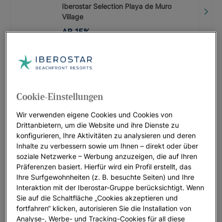
Iberostar Selection Playa de Muro
Village
AB
15
%
AKTIONSCODE: LASTMINUTE
Iberostar Selection Marbella Coral
Beach
BIS ZU
20
%
Cookie-Einstellungen
Wir verwenden eigene Cookies und Cookies von
AKTIONSCODE: LASTMINUTE
Drittanbietern, um die Website und ihre Dienste zu
konfigurieren, Ihre Aktivitäten zu analysieren und deren
Iberostar Selection Anthelia
Inhalte zu verbessern sowie um Ihnen – direkt oder über
BIS ZU
20
%
soziale Netzwerke – Werbung anzuzeigen, die auf Ihren
Präferenzen basiert. Hierfür wird ein Profil erstellt, das
AKTIONSCODE: LASTMINUTE
Ihre Surfgewohnheiten (z. B. besuchte Seiten) und Ihre
Interaktion mit der Iberostar-Gruppe berücksichtigt. Wenn
Iberostar Selection Kantaoui Bay |
Sie auf die Schaltfläche „Cookies akzeptieren und
Sousse
fortfahren“ klicken, autorisieren Sie die Installation von
BIS ZU
0
€
Analyse-, Werbe- und Tracking-Cookies für all diese