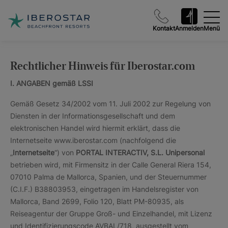
Kontakt
Anmelden
Menü
Rechtlicher Hinweis für Iberostar.com
I. ANGABEN gemäß LSSI
Gemäß Gesetz 34/2002 vom 11. Juli 2002 zur Regelung von
Diensten in der Informationsgesellschaft und dem
elektronischen Handel wird hiermit erklärt, dass die
Internetseite www.iberostar.com (nachfolgend die
„
Internetseite
“) von
PORTAL INTERACTIV, S.L. Unipersonal
betrieben wird, mit Firmensitz in der Calle General Riera 154,
07010 Palma de Mallorca, Spanien, und der Steuernummer
(C.I.F.) B38803953, eingetragen im Handelsregister von
Mallorca, Band 2699, Folio 120, Blatt PM-80935, als
Reiseagentur der Gruppe Groß- und Einzelhandel, mit Lizenz
und Identifizierungscode AVBAL/718, ausgestellt vom