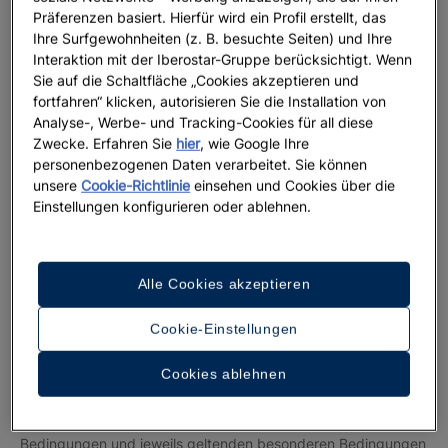
veröffentlicht, dass der Nutzer sie zur Kenntnis nehmen kann,
Präferenzen basiert. Hierfür wird ein Profil erstellt, das
bevor er die Internetseite nutzt. Die fortgesetzte Nutzung der
Ihre Surfgewohnheiten (z. B. besuchte Seiten) und Ihre
Internetseite nach Änderung der allgemeinen Bedingungen
Interaktion mit der Iberostar-Gruppe berücksichtigt. Wenn
Sie auf die Schaltfläche „Cookies akzeptieren und
bedeutet die Annahme der entsprechenden geänderten
fortfahren“ klicken, autorisieren Sie die Installation von
allgemeinen Bedingungen durch den Nutzer.
Analyse-, Werbe- und Tracking-Cookies für all diese
Zwecke. Erfahren Sie
hier
, wie Google Ihre
Pflichten des Nutzers
personenbezogenen Daten verarbeitet. Sie können
unsere
Cookie-Richtlinie
einsehen und Cookies über die
Der Nutzer erklärt durch die Nutzung der Internetseite, dass
Einstellungen konfigurieren oder ablehnen.
er mindestens 18 Jahre alt ist. Minderjährige benötigen für die
Nutzung der Internetseite die vorherige Zustimmung ihrer
Eltern, Erziehungsberechtigten oder gesetzlichen Vertreter,
die für alle Handlungen der von ihnen betreuten
Alle Cookies akzeptieren
Minderjährigen verantwortlich sind.
Cookie-Einstellungen
Der Nutzer verpflichtet sich, die Internetseite sowie die mit ihr
verbundenen Dienste stets in Übereinstimmung mit den
Cookies ablehnen
geltenden Gesetzen, den guten Sitten und der öffentlichen
Ordnung sowie gemäß den Bestimmungen dieser allgemeinen
Bedingungen und jeweils geltenden besonderen Bedingungen