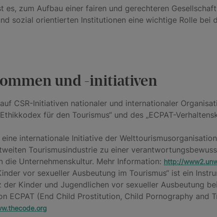
ist es, zum Aufbau einer fairen und gerechteren Gesellschaf
nd sozial orientierten Institutionen eine wichtige Rolle be
kommen und -initiativen
auf CSR-Initiativen nationaler und internationaler Organisa
n Ethikkodex für den Tourismus“ und des „ECPAT-Verhaltens
ine internationale Initiative der Welttourismusorganisation (
ltweiten Tourismusindustrie zu einer verantwortungsbewus
in die Unternehmenskultur. Mehr Information:
http://www2.unw
der vor sexueller Ausbeutung im Tourismus“ ist ein Instrum
er Kinder und Jugendlichen vor sexueller Ausbeutung bei 
ion ECPAT (End Child Prostitution, Child Pornography and T
w.thecode.org