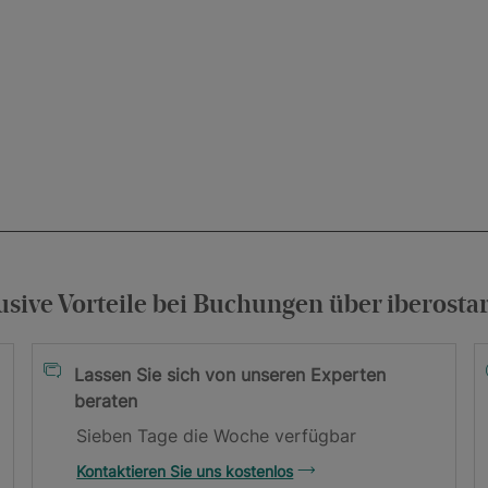
e allgemeinen
usive Vorteile bei Buchungen über iberosta
Geschäftsbedingungen
Lassen Sie sich von unseren Experten
beraten
g
Sieben Tage die Woche verfügbar
 Ihre E-Mail-Adresse!
Kontaktieren Sie uns kostenlos