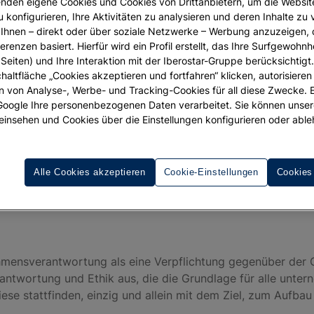
nden eigene Cookies und Cookies von Drittanbietern, um die Websit
u konfigurieren, Ihre Aktivitäten zu analysieren und deren Inhalte zu
Verhalten in allen Aspekten der Geschäftstätigkeit und de
Ihnen – direkt oder über soziale Netzwerke – Werbung anzuzeigen, 
re Produkte und Serviceleistungen auf nachhaltige und ren
erenzen basiert. Hierfür wird ein Profil erstellt, das Ihre Surfgewohnhe
Seiten) und Ihre Interaktion mit der Iberostar-Gruppe berücksichtigt
che Weiterentwicklung, die Chancengleichheit und die Plural
chaltfläche „Cookies akzeptieren und fortfahren“ klicken, autorisieren
ion von Analyse-, Werbe- und Tracking-Cookies für all diese Zwecke. 
 Google Ihre personenbezogenen Daten verarbeitet. Sie können unse
m uns für das Vertrauen, das unsere Kunden uns entgegenbr
einsehen und Cookies über die Einstellungen konfigurieren oder able
 menschliche Entwicklung der Regionen und Länder, in denen 
en und die einheimische Flora und Fauna der Reiseziele, an 
der einzige Weg in die Zukunft ist.
Alle Cookies akzeptieren
Cookie-Einstellungen
Cookies
hmensverantwortung als eine Verpflichtung gegenüber der G
ntwortung und Ethik aus, die die Grundlage für alle unter
se stattfinden, einzig und allein mit dem Ziel, zum Aufbau