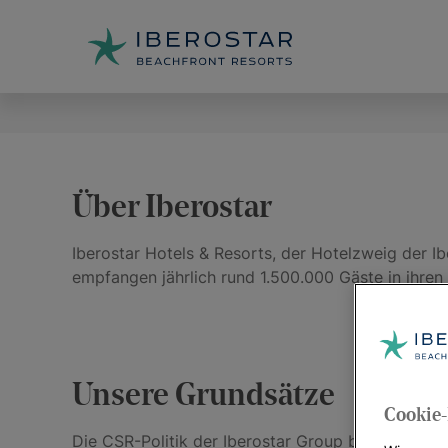
Über Iberostar
Iberostar Hotels & Resorts, der Hotelzweig der Ib
empfangen jährlich rund 1.500.000 Gäste in ihre
Unsere Grundsätze
Cookie-
Die CSR-Politik der Iberostar Group beruht auf 