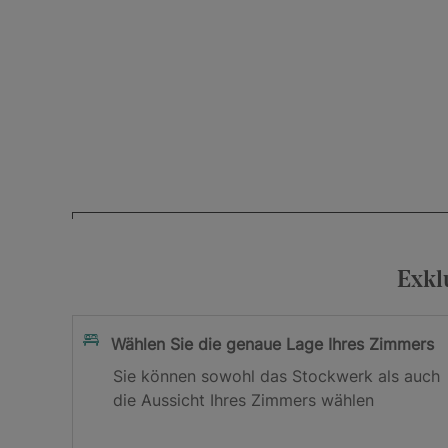
Ihre E-Mail-Adresse
Ich akzeptiere die
sowie di
Exkl
Datenschutzrichtlinie
Jetzt anmelden
Wählen Sie die genaue Lage Ihres Zimmers
Sie können sowohl das Stockwerk als auch
Wir freuen uns über Ihre Anmeldun
die Aussicht Ihres Zimmers wählen
Prüfen Sie Ihren Posteingang Bitte bestätigen Sie