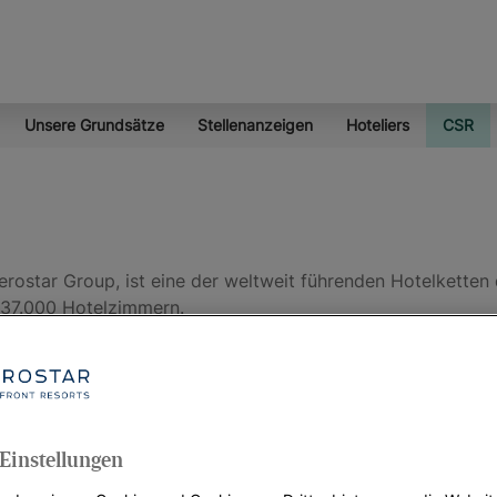
Unsere Grundsätze
Stellenanzeigen
Hoteliers
CSR
erostar Group, ist eine der weltweit führenden Hotelketten 
n 37.000 Hotelzimmern.
Einstellungen
Grundsätzen, die in allen Unternehmen der Gruppe Anwendun