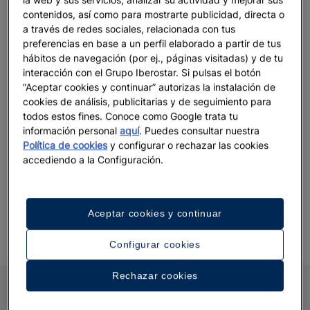
constante cambio. Viajar a Lisboa, aunque se trate
contenidos, así como para mostrarte publicidad, directa o
de unas vacaciones cortas, te conectará a esta
a través de redes sociales, relacionada con tus
preferencias en base a un perfil elaborado a partir de tus
doble verdad.
hábitos de navegación (por ej., páginas visitadas) y de tu
interacción con el Grupo Iberostar. Si pulsas el botón
Pero,
¿qué ver en Lisboa en 3 días?
Aquí va una
“Aceptar cookies y continuar” autorizas la instalación de
idea de planning
. Adáptala a las sensaciones que te
cookies de análisis, publicitarias y de seguimiento para
vaya inspirando tu recorrido por la ciudad y
todos estos fines. Conoce como Google trata tu
cumplirás con el propósito de conocerla a fondo.
información personal
aquí
. Puedes consultar nuestra
Política de cookies
y configurar o rechazar las cookies
accediendo a la Configuración.
Aceptar cookies y continuar
Configurar cookies
Rechazar cookies