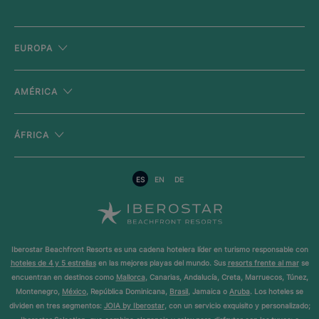
EUROPA
AMÉRICA
ÁFRICA
ES
EN
DE
Iberostar Beachfront Resorts es una cadena hotelera líder en turismo responsable con
hoteles de 4 y 5 estrellas
en las mejores playas del mundo. Sus
resorts frente al mar
se
encuentran en destinos como
Mallorca
, Canarias, Andalucía, Creta, Marruecos, Túnez,
Montenegro,
México
, República Dominicana,
Brasil
, Jamaica o
Aruba
. Los hoteles se
dividen en tres segmentos:
JOIA by Iberostar
, con un servicio exquisito y personalizado;