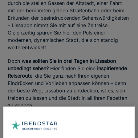
durch die steilen Gassen der Altstadt, einer Fahrt
mit der berühmten gelben Straßenbahn oder beim
Erkunden der beeindruckenden Sehenswürdigkeiten
– Lissabon nimmt Sie mit auf eine Zeitreise.
Gleichzeitig spüren Sie hier den Puls einer
modernen, dynamischen Stadt, die sich ständig
weiterentwickelt.
Doch
was sollten Sie in drei Tagen in Lissabon
unbedingt sehen?
Hier finden Sie eine
inspirierende
Reiseroute
, die Sie ganz nach Ihren eigenen
Eindrücken und Vorlieben anpassen können – denn
der beste Weg, Lissabon zu entdecken, ist es, sich
treiben zu lassen und die Stadt in all ihren Facetten
zu erleben.