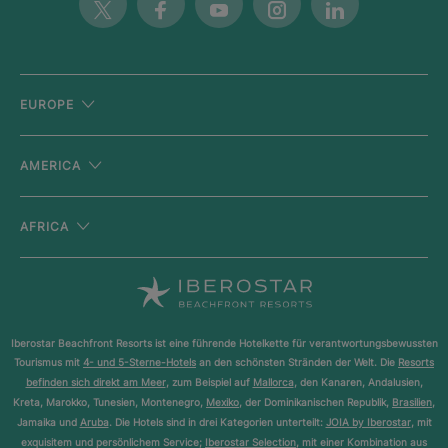
Twitter
Facebook
Youtube
Instagram
Linkedin
EUROPE
AMERICA
AFRICA
Iberostar Beachfront Resorts ist eine führende Hotelkette für verantwortungsbewussten
Tourismus mit
4- und 5-Sterne-Hotels
an den schönsten Stränden der Welt. Die
Resorts
befinden sich direkt am Meer
, zum Beispiel auf
Mallorca
, den Kanaren, Andalusien,
Kreta, Marokko, Tunesien, Montenegro,
Mexiko
, der Dominikanischen Republik,
Brasilien
,
Jamaika und
Aruba
. Die Hotels sind in drei Kategorien unterteilt:
JOIA by Iberostar
, mit
exquisitem und persönlichem Service;
Iberostar Selection
, mit einer Kombination aus