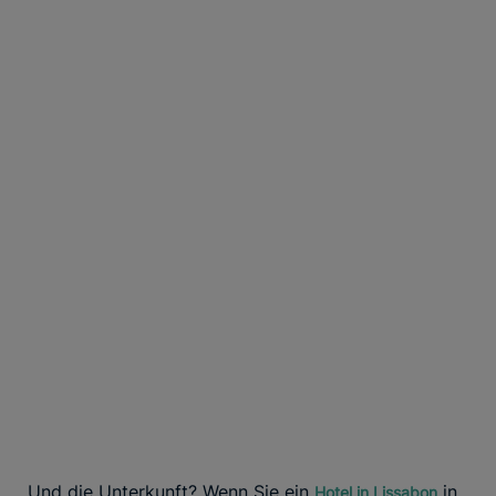
Und die Unterkunft? Wenn Sie ein
in
Hotel in Lissabon